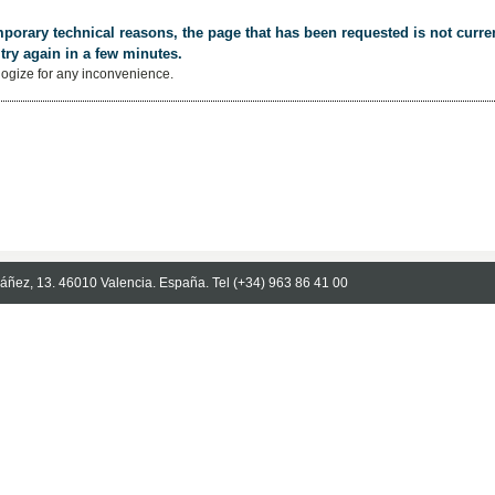
porary technical reasons, the page that has been requested is not curren
try again in a few minutes.
ogize for any inconvenience.
Ibáñez, 13. 46010 Valencia. España. Tel (+34) 963 86 41 00