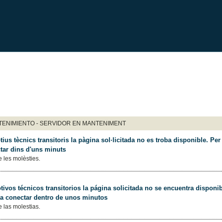
ENIMIENTO - SERVIDOR EN MANTENIMENT
ius tècnics transitoris la pàgina sol·licitada no es troba disponible. Per 
tar dins d'uns minuts
 les molèsties.
ivos técnicos transitorios la página solicitada no se encuentra disponib
 a conectar dentro de unos minutos
 las molestias.