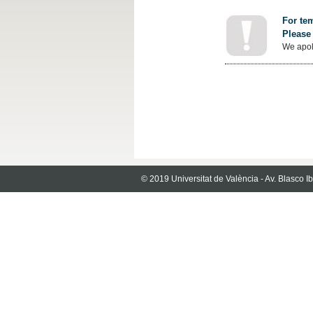
For tem
Please 
We apol
© 2019 Universitat de València - Av. Blasco 