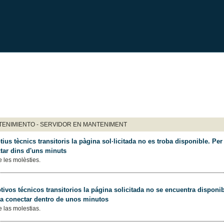
ENIMIENTO - SERVIDOR EN MANTENIMENT
ius tècnics transitoris la pàgina sol·licitada no es troba disponible. Per 
tar dins d'uns minuts
 les molèsties.
ivos técnicos transitorios la página solicitada no se encuentra disponib
 a conectar dentro de unos minutos
 las molestias.