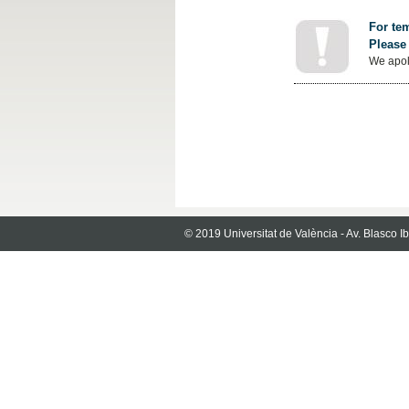
For tem
Please 
We apol
© 2019 Universitat de València - Av. Blasco 