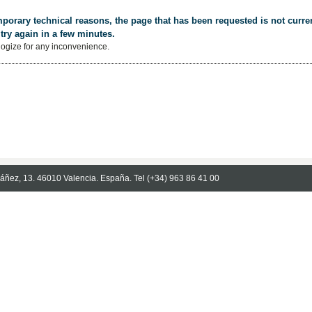
porary technical reasons, the page that has been requested is not curren
try again in a few minutes.
ogize for any inconvenience.
Ibáñez, 13. 46010 Valencia. España. Tel (+34) 963 86 41 00