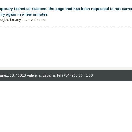
porary technical reasons, the page that has been requested is not curren
try again in a few minutes.
ogize for any inconvenience.
Ibáñez, 13. 46010 Valencia. España. Tel (+34) 963 86 41 00