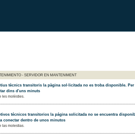
ENIMIENTO - SERVIDOR EN MANTENIMENT
ius tècnics transitoris la pàgina sol·licitada no es troba disponible. Per 
tar dins d'uns minuts
 les molèsties.
ivos técnicos transitorios la página solicitada no se encuentra disponib
 a conectar dentro de unos minutos
 las molestias.