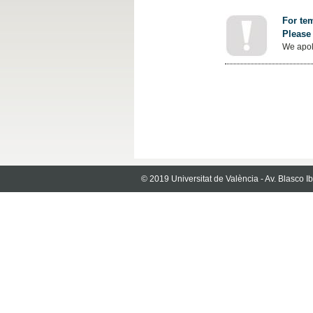
For tem
Please 
We apol
© 2019 Universitat de València - Av. Blasco 