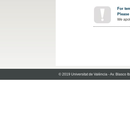
For tem
Please 
We apol
© 2019 Universitat de València - Av. Blasco 