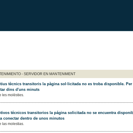
ENIMIENTO - SERVIDOR EN MANTENIMENT
ius tècnics transitoris la pàgina sol·licitada no es troba disponible. Per 
tar dins d'uns minuts
 les molèsties.
ivos técnicos transitorios la página solicitada no se encuentra disponib
 a conectar dentro de unos minutos
 las molestias.