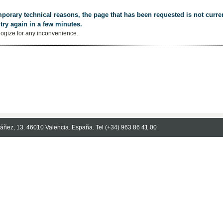
porary technical reasons, the page that has been requested is not curren
try again in a few minutes.
ogize for any inconvenience.
Ibáñez, 13. 46010 Valencia. España. Tel (+34) 963 86 41 00