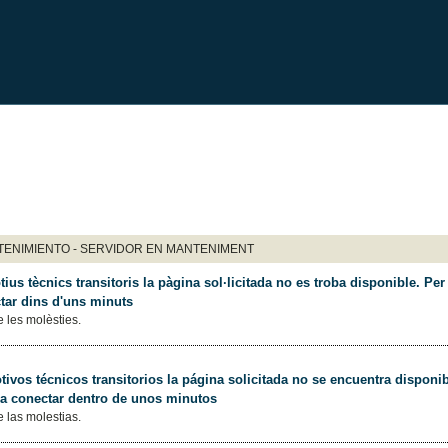
ENIMIENTO - SERVIDOR EN MANTENIMENT
ius tècnics transitoris la pàgina sol·licitada no es troba disponible. Per 
tar dins d'uns minuts
 les molèsties.
ivos técnicos transitorios la página solicitada no se encuentra disponib
 a conectar dentro de unos minutos
 las molestias.