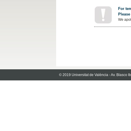
For tem
Please 
We apol
© 2019 Universitat de València - Av. Blasco 