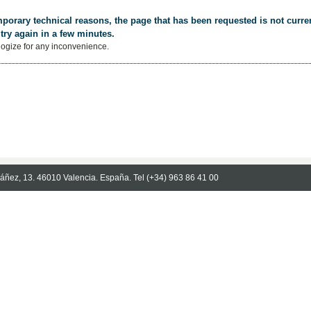
porary technical reasons, the page that has been requested is not curren
try again in a few minutes.
ogize for any inconvenience.
Ibáñez, 13. 46010 Valencia. España. Tel (+34) 963 86 41 00