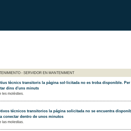
ENIMIENTO - SERVIDOR EN MANTENIMENT
ius tècnics transitoris la pàgina sol·licitada no es troba disponible. Per 
tar dins d'uns minuts
 les molèsties.
ivos técnicos transitorios la página solicitada no se encuentra disponib
 a conectar dentro de unos minutos
 las molestias.