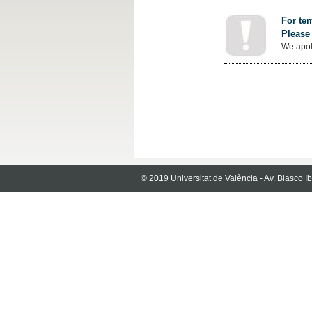
For tem
Please 
We apol
© 2019 Universitat de València - Av. Blasco 