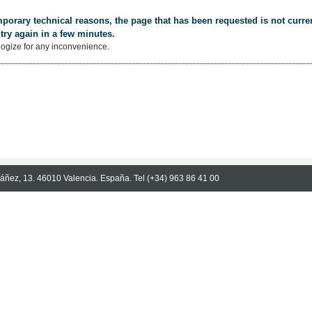
porary technical reasons, the page that has been requested is not curren
try again in a few minutes.
ogize for any inconvenience.
Ibáñez, 13. 46010 Valencia. España. Tel (+34) 963 86 41 00