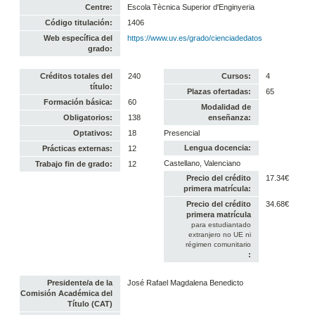
Centre:
Escola Tècnica Superior d'Enginyeria
Código titulación:
1406
Web específica del
https://www.uv.es/grado/cienciadedatos
grado:
Créditos totales del
240
Cursos:
4
título:
Plazas ofertadas:
65
Formación básica:
60
Modalidad de
Obligatorios:
138
enseñanza:
Optativos:
18
Presencial
Lengua docencia:
Prácticas externas:
12
Castellano, Valenciano
Trabajo fin de grado:
12
Precio del crédito
17.34€
primera matrícula:
Precio del crédito
34.68€
primera matrícula
para estudiantado
extranjero no UE ni
régimen comunitario
:
Presidente/a de la
José Rafael Magdalena Benedicto
Comisión Académica del
Título (CAT)