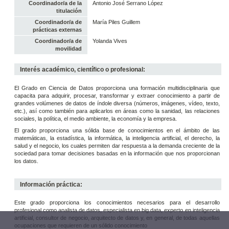
Coordinador/a de la
Antonio José Serrano López
titulación
Coordinador/a de
María Piles Guillem
prácticas externas
Coordinador/a de
Yolanda Vives
movilidad
Interés académico, científico o profesional:
El Grado en Ciencia de Datos proporciona una formación multidisciplinaria que
capacita para adquirir, procesar, transformar y extraer conocimiento a partir de
grandes volúmenes de datos de índole diversa (números, imágenes, vídeo, texto,
etc.), así como también para aplicarlos en áreas como la sanidad, las relaciones
sociales, la política, el medio ambiente, la economía y la empresa.
El grado proporciona una sólida base de conocimientos en el ámbito de las
matemáticas, la estadística, la informática, la inteligencia artificial, el derecho, la
salud y el negocio, los cuales permiten dar respuesta a la demanda creciente de la
sociedad para tomar decisiones basadas en la información que nos proporcionan
los datos.
Información práctica:
Este grado proporciona los conocimientos necesarios para el desarrollo
profesional como analista de datos, especialista en big data, experto en inteligencia
artificial, consultor de negocio, arquitecto de datos y, en general, de todas aquellas
ocupaciones que requieren de un sólido conocimiento