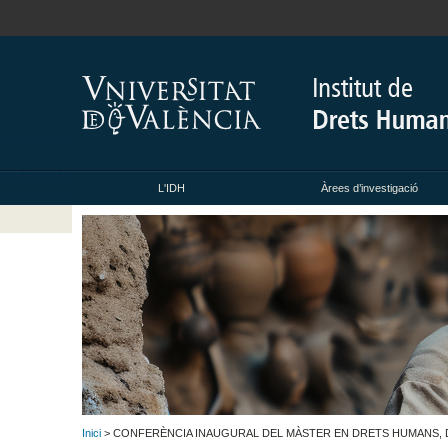
L'IDH
Àrees d’investigació
Inici
> CONFERÈNCIA INAUGURAL DEL MÀSTER EN DRETS HUMANS, D