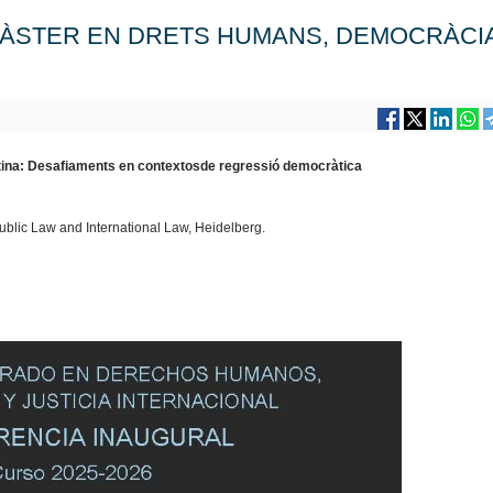
ÀSTER EN DRETS HUMANS, DEMOCRÀCIA
tina: Desafiaments en contextosde regressió democràtica
ublic Law and International Law, Heidelberg.