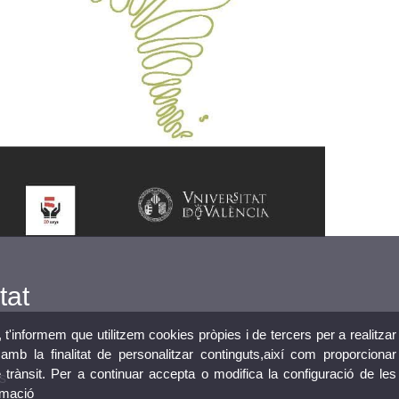
tat
, t'informem que utilitzem cookies pròpies i de tercers per a realitzar
mb la finalitat de personalitzar continguts,així com proporcionar
e trànsit. Per a continuar accepta o modifica la configuració de les
s
rmació