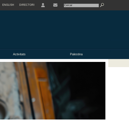
ENGLISH
DIRECTORI
USER
Activitats
Palestina