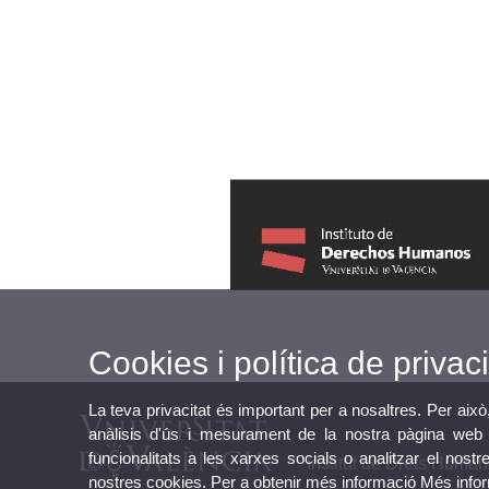
Cookies i política de privaci
La teva privacitat és important per a nosaltres. Per això
anàlisis d'ús i mesurament de la nostra pàgina web a
funcionalitats a les xarxes socials o analitzar el nostr
Institut de Drets Human
nostres cookies. Per a obtenir més informació
Més info