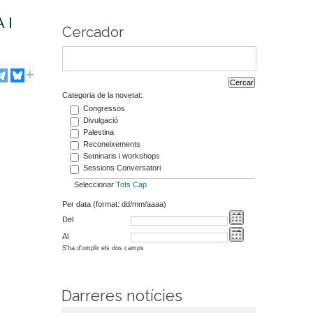
 I
Cercador
Categoria de la novetat:
Congressos
Divulgació
Palestina
Reconeixements
Seminaris i workshops
Sessions Conversatori
Seleccionar
Tots
Cap
Per data (format: dd/mm/aaaa)
Del
Al
S'ha d'omplir els dos camps
Darreres notícies