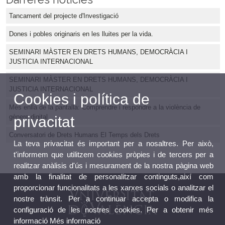
Tancament del projecte d'Investigació
Dones i pobles originaris en les lluites per la vida.
SEMINARI MÀSTER EN DRETS HUMANS, DEMOCRÀCIA I
JUSTICIA INTERNACIONAL
SEMINARI MÀSTER EN DRETS HUMANS, DEMOCRÀCIA I
JUSTICIA INTERNACIONAL
Cookies i política de
Més enllà de la pantalla: Comprendre i respondre a la violència de
gènere digital
privacitat
Conversatori de Drets Humans El Temps dels Drets
La teva privacitat és important per a nosaltres. Per això,
t'informem que utilitzem cookies pròpies i de tercers per a
realitzar anàlisis d'ús i mesurament de la nostra pàgina web
amb la finalitat de personalitzar continguts,així com
proporcionar funcionalitats a les xarxes socials o analitzar el
nostre trànsit. Per a continuar accepta o modifica la
configuració de les nostres cookies. Per a obtenir més
informació
Més informació