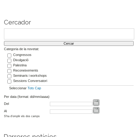
Cercador
Categoria de la novetat:
Congressos
Divulgació
Palestina
Reconeixements
Seminaris i workshops
Sessions Conversatori
Seleccionar
Tots
Cap
Per data (format: dd/mm/aaaa)
Del
Al
S'ha d'omplir els dos camps
Darreres notícies