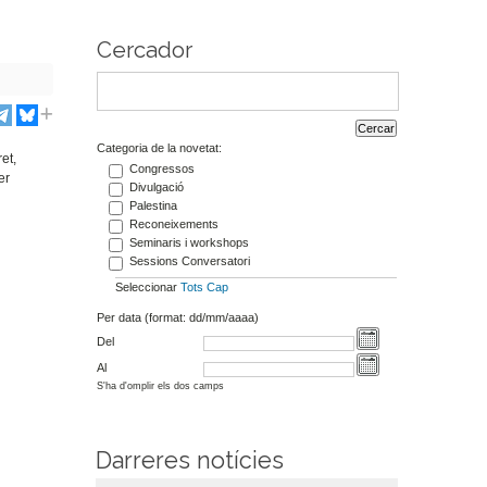
Cercador
Categoria de la novetat:
et,
Congressos
er
Divulgació
Palestina
Reconeixements
Seminaris i workshops
Sessions Conversatori
Seleccionar
Tots
Cap
Per data (format: dd/mm/aaaa)
Del
Al
S'ha d'omplir els dos camps
Darreres notícies