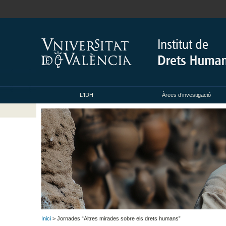
L'IDH
Àrees d’investigació
Inici
> Jornades “Altres mirades sobre els drets humans”