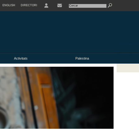
ENGLISH
DIRECTORI
USER
Activitats
Palestina