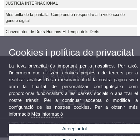
JUSTICIA INTERNACIONAL
Més enllà de la pantalla: Comprendre i respondre a la violència de
gènere digital
Conversatori de Drets Humans El Temps dels Drets
Cookies i política de privacitat
La teva privacitat és important per a nosaltres. Per això,
t'informem que utilitzem cookies pròpies i de tercers per a
realitzar anàlisis d'ús i mesurament de la nostra pàgina web
amb la finalitat de personalitzar continguts,així com
Institut de Drets Humans
proporcionar funcionalitats a les xarxes socials o analitzar el
nostre trànsit. Per a continuar accepta o modifica la
configuració de les nostres cookies. Per a obtenir més
informació
Més informació
© 2026 UV. - C/ Serpis 29, 1ª Planta Edificio Institutos de Investigación 46022 Valencia.
Acceptar tot
Telèfon: 96 162 54 17
Avís legal
|
Accessibilitat
|
Política privacitat
|
Cookies
|
Transparència
|
Bústia de contacte