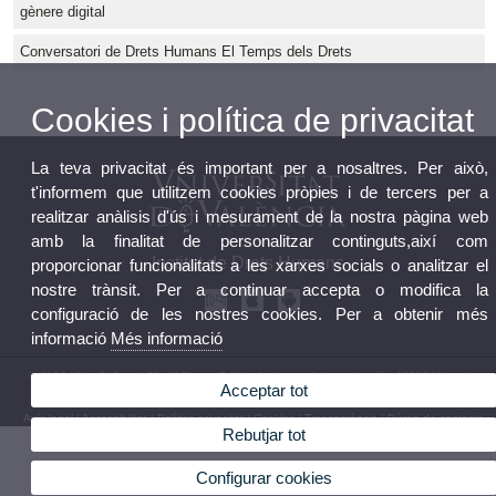
gènere digital
Conversatori de Drets Humans El Temps dels Drets
Cookies i política de privacitat
La teva privacitat és important per a nosaltres. Per això,
t'informem que utilitzem cookies pròpies i de tercers per a
realitzar anàlisis d'ús i mesurament de la nostra pàgina web
amb la finalitat de personalitzar continguts,així com
Institut de Drets Humans
proporcionar funcionalitats a les xarxes socials o analitzar el
nostre trànsit. Per a continuar accepta o modifica la
configuració de les nostres cookies. Per a obtenir més
informació
Més informació
© 2026 UV. - C/ Serpis 29, 1ª Planta Edificio Institutos de Investigación 46022 Valencia.
Acceptar tot
Telèfon: 96 162 54 17
Avís legal
|
Accessibilitat
|
Política privacitat
|
Cookies
|
Transparència
|
Bústia de contacte
Rebutjar tot
Configurar cookies