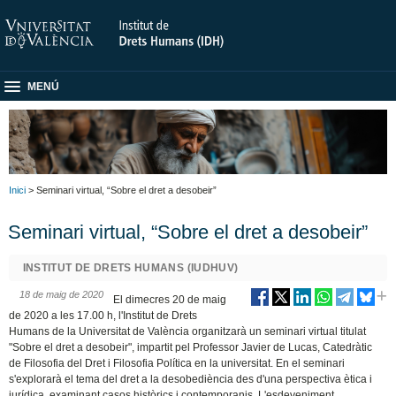
MENÚ
Inici
> Seminari virtual, “Sobre el dret a desobeir”
Seminari virtual, “Sobre el dret a desobeir”
INSTITUT DE DRETS HUMANS (IUDHUV)
18 de maig de 2020
El dimecres 20 de maig
de 2020 a les 17.00 h, l'Institut de Drets
Humans de la Universitat de València organitzarà un seminari virtual titulat
"Sobre el dret a desobeir", impartit pel Professor Javier de Lucas, Catedràtic
de Filosofia del Dret i Filosofia Política en la universitat. En el seminari
s'explorarà el tema del dret a la desobediència des d'una perspectiva ètica i
jurídica, examinant casos històrics i contemporanis. L'esdeveniment