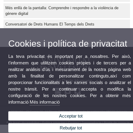
Més enllà de la pantalla: Comprendre i respondre a la violència de
gènere digital
Conversatori de Drets Humans El Temps dels Drets
Cookies i política de privacitat
La teva privacitat és important per a nosaltres. Per això,
t'informem que utilitzem cookies pròpies i de tercers per a
realitzar anàlisis d'ús i mesurament de la nostra pàgina web
amb la finalitat de personalitzar continguts,així com
Institut de Drets Humans
proporcionar funcionalitats a les xarxes socials o analitzar el
nostre trànsit. Per a continuar accepta o modifica la
configuració de les nostres cookies. Per a obtenir més
informació
Més informació
© 2026 UV. - C/ Serpis 29, 1ª Planta Edificio Institutos de Investigación 46022 Valencia.
Acceptar tot
Telèfon: 96 162 54 17
Avís legal
|
Accessibilitat
|
Política privacitat
|
Cookies
|
Transparència
|
Bústia de contacte
Rebutjar tot