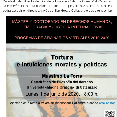
Catedràtic de Filosofia del Dret de la Università "Magna Graecia" di Catanzaro.
La conferència es durà a terme el dilluns 1 de juny de 2020 a les 18.00 h i es
podrà accedir en directe a través de Blackboard Collaborate des d'este enllaç.