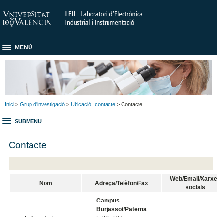
MENÚ
Inici
>
Grup d'investigació
>
Ubicació i contacte
> Contacte
SUBMENU
Contacte
Web/Email/Xarx
Nom
Adreça/Telèfon/Fax
socials
Campus
Burjassot/Paterna