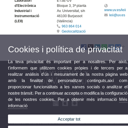
Laboratori
ETSE-UV
d'Electrònica
Bloque 3, 3ª planta
www.uv.es/leii
Industrial i
Av. Universitat, s/n
leii@uv.es
Instrumentació
46100 Burjassot
(LEII)
(València)
963 864 014
Geolocalització
Cookies i política de privacitat
La teva privacitat és important per a nosaltres. Per això,
t'informem que utilitzem cookies pròpies i de tercers per a
realitzar anàlisis d'ús i mesurament de la nostra pàgina web
amb la finalitat de personalitzar continguts,així com
proporcionar funcionalitats a les xarxes socials o analitzar el
nostre trànsit. Per a continuar accepta o modifica la configuració
Laboratori d'Electrònica Industrial i Instrumentació (LEII)
de les nostres cookies. Per a obtenir més informació
Més
informació
Acceptar tot
© 2026 UV. - ETSE-UV Bloc 3, 3ª Planta, Av. Universitat s/n. Telèfon: 963 864 014