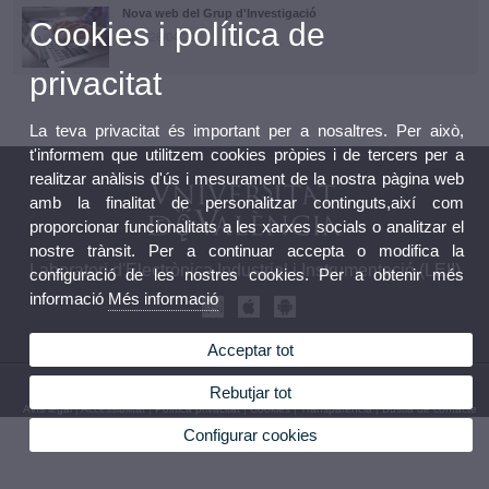
Nova web del Grup d'Investigació
Cookies i política de
26/04/22
privacitat
La teva privacitat és important per a nosaltres. Per això,
t'informem que utilitzem cookies pròpies i de tercers per a
realitzar anàlisis d'ús i mesurament de la nostra pàgina web
amb la finalitat de personalitzar continguts,així com
proporcionar funcionalitats a les xarxes socials o analitzar el
nostre trànsit. Per a continuar accepta o modifica la
Laboratori d'Electrònica Industrial i Instrumentació (LEII)
configuració de les nostres cookies. Per a obtenir més
informació
Més informació
Acceptar tot
© 2026 UV. - ETSE-UV Bloc 3, 3ª Planta, Av. Universitat s/n. Telèfon: 963 864 014
Rebutjar tot
Avís legal
|
Accessibilitat
|
Política privacitat
|
Cookies
|
Transparència
|
Bústia de contacte
Configurar cookies