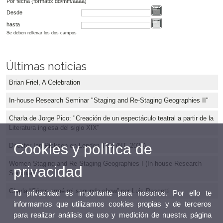
Por fecha (formato: dd/mm/aaaa)
Desde
hasta
Se deben rellenar los dos campos
Últimas noticias
Brian Friel, A Celebration
In-house Research Seminar "Staging and Re-Staging Geographies II"
Charla de Jorge Pico: "Creación de un espectáculo teatral a partir de la
Literatura inglesa del siglo XIX"
Cookies y política de
Director Ian Rickson on London Tide (NT, 2024)
Women Staging and Re-Staging Geographies I (In-house Research
privacidad
Seminar)
Charla “Cómo armé mi segundo show” por Luis Pescetti
Tu privacidad es importante para nosotros. Por ello te
informamos que utilizamos cookies propias y de terceros
para realizar análisis de uso y medición de nuestra página