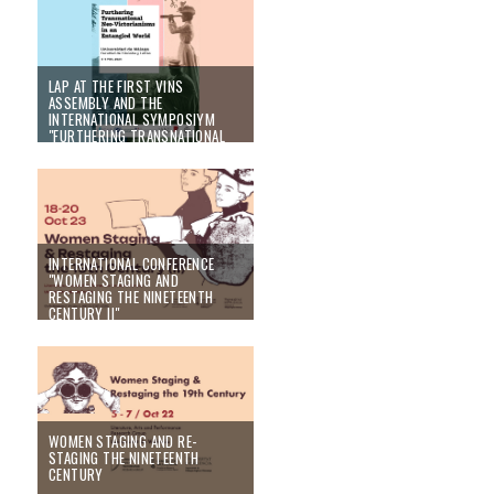
LAP AT THE FIRST VINS
ASSEMBLY AND THE
INTERNATIONAL SYMPOSIYM
"FURTHERING TRANSNATIONAL
NEO-VICTORIANISMS IN AN
ENTANGLED WORLD" (8-9 MAY
2023)
08/05/23
INTERNATIONAL CONFERENCE
"WOMEN STAGING AND
RESTAGING THE NINETEENTH
CENTURY II"
17/02/23
WOMEN STAGING AND RE-
STAGING THE NINETEENTH
CENTURY