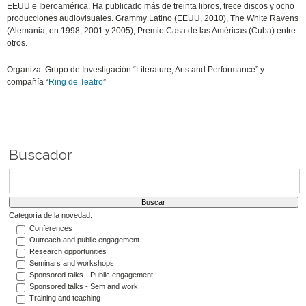
EEUU e Iberoamérica. Ha publicado más de treinta libros, trece discos y ocho
producciones audiovisuales. Grammy Latino (EEUU, 2010), The White Ravens
(Alemania, en 1998, 2001 y 2005), Premio Casa de las Américas (Cuba) entre
otros.
Organiza: Grupo de Investigación “Literature, Arts and Performance” y
compañía “
Ring de Teatro
”
Buscador
Categoría de la novedad:
Conferences
Outreach and public engagement
Research opportunities
Seminars and workshops
Sponsored talks - Public engagement
Sponsored talks - Sem and work
Training and teaching