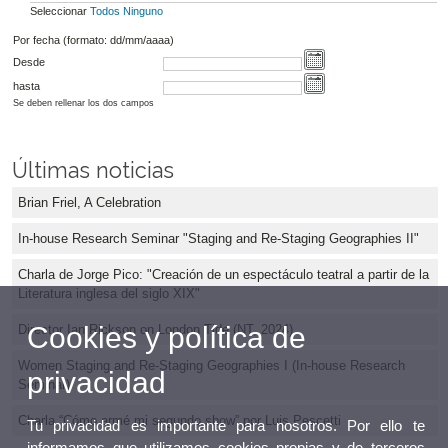
Seleccionar
Todos
Ninguno
Por fecha (formato: dd/mm/aaaa)
Desde
hasta
Se deben rellenar los dos campos
Últimas noticias
Brian Friel, A Celebration
In-house Research Seminar "Staging and Re-Staging Geographies II"
Charla de Jorge Pico: "Creación de un espectáculo teatral a partir de la
Literatura inglesa del siglo XIX"
Cookies y política de
Director Ian Rickson on London Tide (NT, 2024)
Women Staging and Re-Staging Geographies I (In-house Research
privacidad
Seminar)
Charla “Cómo armé mi segundo show” por Luis Pescetti
Tu privacidad es importante para nosotros. Por ello te
informamos que utilizamos cookies propias y de terceros