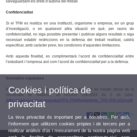
salvaguardant els drets d’autoria del treball.
Confidencialitat
Si el TFM es realitza en una institució, organisme o empresa, en un grup
d’investigació, o en qualsevol altra situació en què, per raons de
confidencialitat, no siga possible presentar i publicar alguns resultats o siga
necessari establir restriccions en la defensa del treball realitzat, caldrà
especificar, amb caràcter previ, les condicions d’aquestes limitacions.
Amb aquesta finalitat, es complimentarà l’acord de confidencialitat entre
l’estudiant i l’empresa així com l’acord de confidencialitat per a la defensa.
Normativa reguladora
Cookies i política de
Reglament de treball de fi de grau i treball de fi de màster oficial de la
Universitat de València,
en ACGUV 206/2024 de 2 de juliol
(
https://www.uv.es/convenisestud/TFG-TFM/Reglamento_TFG-TFM-2024.pdf
)
privacitat
La teva privacitat és important per a nosaltres. Per això,
t'informem que utilitzem cookies pròpies i de tercers per a
realitzar anàlisis d'ús i mesurament de la nostra pàgina web