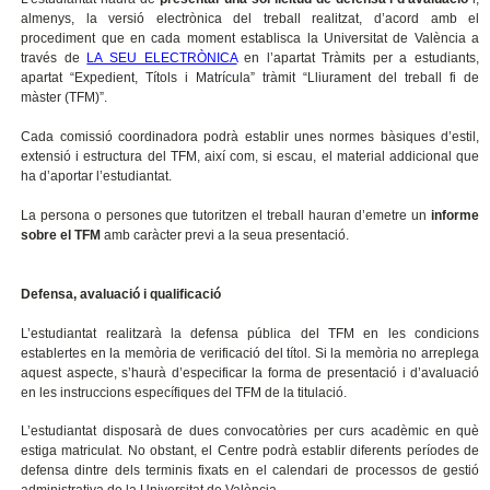
almenys, la versió electrònica del treball realitzat, d’acord amb el
procediment que en cada moment establisca la Universitat de València a
través de
LA SEU ELECTRÒNICA
en l’apartat Tràmits per a estudiants,
apartat “Expedient, Títols i Matrícula” tràmit “Lliurament del treball fi de
màster (TFM)”.
Cada comissió coordinadora podrà establir unes normes bàsiques d’estil,
extensió i estructura del TFM, així com, si escau, el material addicional que
ha d’aportar l’estudiantat.
La persona o persones que tutoritzen el treball hauran d’emetre un
informe
sobre el TFM
amb caràcter previ a la seua presentació.
Defensa, avaluació i qualificació
L’estudiantat realitzarà la defensa pública del TFM en les condicions
establertes en la memòria de verificació del títol. Si la memòria no arreplega
aquest aspecte, s’haurà d’especificar la forma de presentació i d’avaluació
en les instruccions específiques del TFM de la titulació.
L’estudiantat disposarà de dues convocatòries per curs acadèmic en què
estiga matriculat. No obstant, el Centre podrà establir diferents períodes de
defensa dintre dels terminis fixats en el calendari de processos de gestió