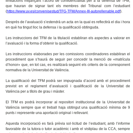
limitacions mitjançant l’acord de confidencialitat per a la defensa de TFM,
que hauran de signar tant els membres del Tribunal com l’estudiant
(
https://www.uv.es/convenisestud/TFG-TFM/Annex-III-autorellenable.pdf
).
Després de l’avaluació s’estendrà un acta en la qual es reflectirà el dia i hora
en què ha tingut lloc la defensa i la qualificació obtinguda.
Les instruccions del TFM de la titulació establiran els aspectes a valorar en
l’avaluació i la forma d’obtenir la qualificació.
Les instruccions elaborades per les comissions coordinadores establiran el
procediment que s’haurà de seguir per concedir la menció de «matrícula
d’honor» que, en tot cas, es realitzarà seguint els criteris de la corresponent
normativa de la Universitat de València.
La qualificació del TFM podrà ser impugnada d’acord amb el procediment
previst en el reglament d’avaluació i qualificació de la Universitat de
València per a títols de grau i màster.
El TFM es podrà incorporar al repositori institucional de la Universitat de
València sempre que el treball haja obtingut una qualificació mínima de 9
punts i represente una aportació original i rellevant.
Aquesta incorporació es farà prèvia sol·licitud de l’estudiant, amb l’informe
favorable de la tutora o tutor acadèmic i amb el vistiplau de la CCA, sempre