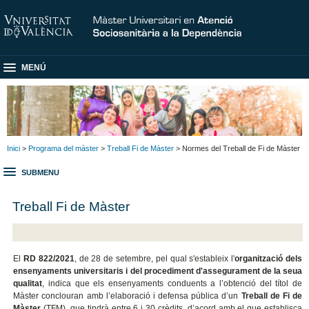
MENÚ
Inici
>
Programa del màster
>
Treball Fi de Màster
> Normes del Treball de Fi de Màster
SUBMENU
Treball Fi de Màster
El
RD 822/2021
, de 28 de setembre, pel qual s'estableix l'
organització dels
ensenyaments universitaris i del procediment d'assegurament de la seua
qualitat
, indica que els ensenyaments conduents a l’obtenció del títol de
Màster conclouran amb l’elaboració i defensa pública d’un
Treball de Fi de
Màster
(TFM), que tindrà entre 6 i 30 crèdits, d’acord amb el que establisca