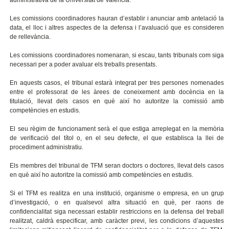
administrativa de la Universitat de València.
Les comissions coordinadores hauran d’establir i anunciar amb antelació la
data, el lloc i altres aspectes de la defensa i l’avaluació que es consideren
de rellevància.
Les comissions coordinadores nomenaran, si escau, tants tribunals com siga
necessari per a poder avaluar els treballs presentats.
En aquests casos, el tribunal estarà integrat per tres persones nomenades
entre el professorat de les àrees de coneixement amb docència en la
titulació, llevat dels casos en què així ho autoritze la comissió amb
competències en estudis.
El seu règim de funcionament serà el que estiga arreplegat en la memòria
de verificació del títol o, en el seu defecte, el que establisca la llei de
procediment administratiu.
Els membres del tribunal de TFM seran doctors o doctores, llevat dels casos
en què així ho autoritze la comissió amb competències en estudis.
Si el TFM es realitza en una institució, organisme o empresa, en un grup
d’investigació, o en qualsevol altra situació en què, per raons de
confidencialitat siga necessari establir restriccions en la defensa del treball
realitzat, caldrà especificar, amb caràcter previ, les condicions d’aquestes