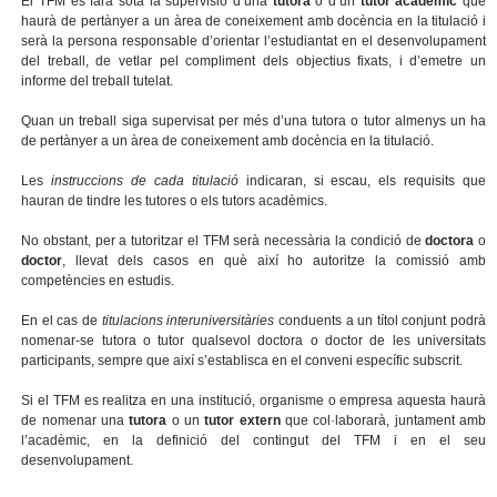
El TFM es farà sota la supervisió d’una
tutora
o d’un
tutor acadèmic
que
haurà de pertànyer a un àrea de coneixement amb docència en la titulació i
serà la persona responsable d’orientar l’estudiantat en el desenvolupament
del treball, de vetlar pel compliment dels objectius fixats, i d’emetre un
informe del treball tutelat.
Quan un treball siga supervisat per més d’una tutora o tutor almenys un ha
de pertànyer a un àrea de coneixement amb docència en la titulació.
Les
instruccions de cada titulació
indicaran, si escau, els requisits que
hauran de tindre les tutores o els tutors acadèmics.
No obstant, per a tutoritzar el TFM serà necessària la condició de
doctora
o
doctor
, llevat dels casos en què així ho autoritze la comissió amb
competències en estudis.
En el cas de
titulacions interuniversitàries
conduents a un títol conjunt podrà
nomenar-se tutora o tutor qualsevol doctora o doctor de les universitats
participants, sempre que així s’establisca en el conveni específic subscrit.
Si el TFM es realitza en una institució, organisme o empresa aquesta haurà
de nomenar una
tutora
o un
tutor extern
que col·laborarà, juntament amb
l’acadèmic, en la definició del contingut del TFM i en el seu
desenvolupament.