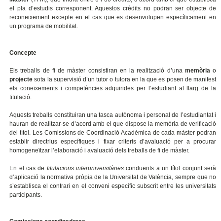
el pla d’estudis corresponent. Aquestos crèdits no podran ser objecte de
reconeixement excepte en el cas que es desenvolupen específicament en
un programa de mobilitat.
Concepte
Els treballs de fi de màster consistiran en la realització d’una
memòria
o
projecte
sota la supervisió d’un tutor o tutora en la que es posen de manifest
els coneixements i competències adquirides per l’estudiant al llarg de la
titulació.
Aquests treballs constituiran una tasca autònoma i personal de l’estudiantat i
hauran de realitzar-se d’acord amb el que dispose la memòria de verificació
del títol. Les Comissions de Coordinació Acadèmica de cada màster podran
establir directrius específiques i fixar criteris d’avaluació per a procurar
homogeneïtzar l’elaboració i avaluació dels treballs de fi de màster.
En el cas de
titulacions interuniversitàries
conduents a un títol conjunt serà
d’aplicació la normativa pròpia de la Universitat de València, sempre que no
s’establisca el contrari en el conveni específic subscrit entre les universitats
participants.