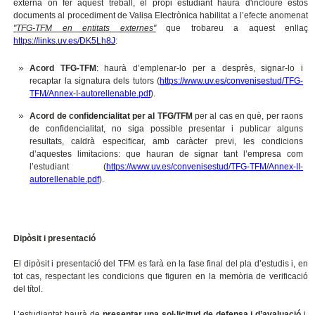
externa on fer aquest treball, el propi estudiant haurà d'incloure estos
documents al procediment de Valisa Electrònica habilitat a l’efecte anomenat
"
TFG-TFM en entitats externes"
que trobareu a aquest enllaç
https://links.uv.es/DK5Lh8J
:
Acord TFG-TFM
: haurà d’emplenar-lo per a desprès, signar-lo i
recaptar la signatura dels tutors (
https://www.uv.es/convenisestud/TFG-
TFM/Annex-I-autorellenable.pdf
).
Acord de confidencialitat per al TFG/TFM
per al cas en què, per raons
de confidencialitat, no siga possible presentar i publicar alguns
resultats, caldrà especificar, amb caràcter previ, les condicions
d’aquestes limitacions: que hauran de signar tant l’empresa com
l’estudiant (
https://www.uv.es/convenisestud/TFG-TFM/Annex-II-
autorellenable.pdf
).
Dipòsit i presentació
El dipòsit i presentació del TFM es farà en la fase final del pla d’estudis i, en
tot cas, respectant les condicions que figuren en la memòria de verificació
del títol.
L’estudiantat haurà de
presentar una sol·licitud de defensa i d’avaluació
i,