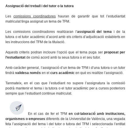
Assignació del treball i del tutor o la tutora
Les
comissions coordinadores
hauran de garantir que tot l’estudiantat
matriculat tinga assignat un tema de TFM.
Les comissions coordinadores realitzaran l’
assignació del tema
i de la
tutora o el tutor acadèmic d’acord amb els criteris d’adjudicació establerts en
les instruccions del TFM de la titulació.
Aquests criteris podran incloure l’opció que el tema puga ser
proposat per
l’estudiantat
de comú acord amb la seua tutora o el seu tutor.
Amb caràcter general, l’assignació d’un tema de TFM i d’una tutora o un tutor
tindrà
validesa
només
en el
curs acadèmic
en què es realitze l’assignació.
Tanmateix, en el cas que l’estudiant no supere l’assignatura la comissió
podrà mantenir el tema i la tutora o el tutor acadèmic per a cursos posteriors
sempre que l’estudiant continue matriculat.
En el cas de fer el TFM
en col·laboració amb institucions,
organismes o empreses
diferents de la Universitat de València, una vegada
feta l’assignació del tema i del tutor o tutora del TFM i seleccionada l’entitat