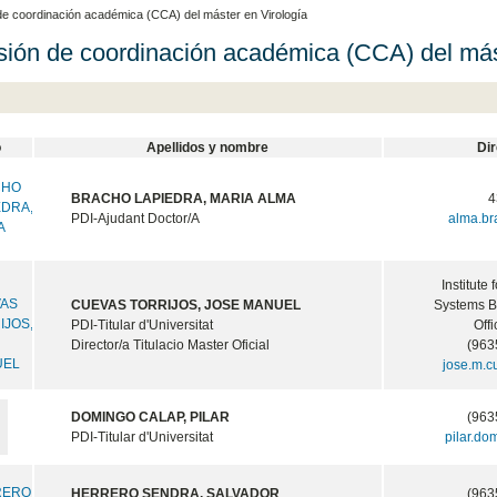
e coordinación académica (CCA) del máster en Virología
ión de coordinación académica (CCA) del mást
o
Apellidos y nombre
Di
BRACHO LAPIEDRA, MARIA ALMA
4
PDI-Ajudant Doctor/A
alma.b
Institute 
CUEVAS TORRIJOS, JOSE MANUEL
Systems Bi
PDI-Titular d'Universitat
Offi
Director/a Titulacio Master Oficial
(963
jose.m.
DOMINGO CALAP, PILAR
(963
PDI-Titular d'Universitat
pilar.d
HERRERO SENDRA, SALVADOR
(963