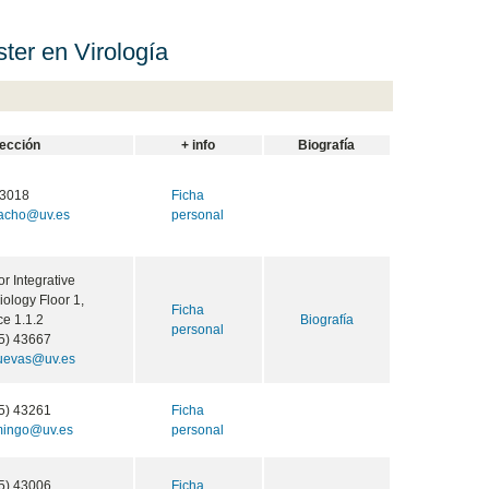
er en Virología
rección
+ info
Biografía
3018
Ficha
racho@uv.es
personal
for Integrative
ology Floor 1,
Ficha
ce 1.1.2
Biografía
personal
5) 43667
cuevas@uv.es
5) 43261
Ficha
omingo@uv.es
personal
5) 43006
Ficha