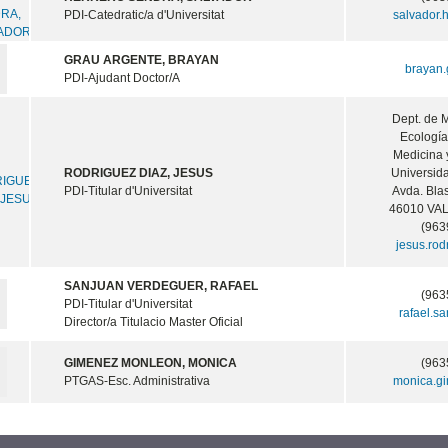
PDI-Catedratic/a d'Universitat
salvador.
GRAU ARGENTE, BRAYAN
brayan
PDI-Ajudant Doctor/A
Dept. de M
Ecología
Medicina 
RODRIGUEZ DIAZ, JESUS
Universid
PDI-Titular d'Universitat
Avda. Bla
46010 VAL
(963
jesus.ro
SANJUAN VERDEGUER, RAFAEL
(963
PDI-Titular d'Universitat
rafael.s
Director/a Titulacio Master Oficial
GIMENEZ MONLEON, MONICA
(963
PTGAS-Esc. Administrativa
monica.g