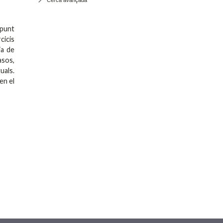
 punt
cicis
ia de
asos,
uals.
en el