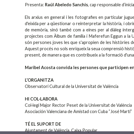
Presenta:
Raúl Abeledo Sanchis
, cap responsable d’inici
Els arxius en general i les fotografies en particular ju
d'eixida per a qüestionar o reinterpretar la història, i o
de memòria, sinó també com a eines per al diàleg interg
projectes com Àlbum de família i Maferefun Eggun a la U
són persones joves les que s'apropien de les històries del
Aquest procés no sols enriqueix la seua comprensió històr
present, de manera que es contribueix a la formació d'una
Maribel Acosta convida les persones que participen en l
L’ORGANITZA
Observatori Cultural de la Universitat de València
HI COL·LABORA
Col·legi Major Rector Peset de la Universitat de València
Asociación Valenciana de Amistad con Cuba “José Martí”
TÉ EL SUPORT DE
Ajuntament de València. Caixa Popular