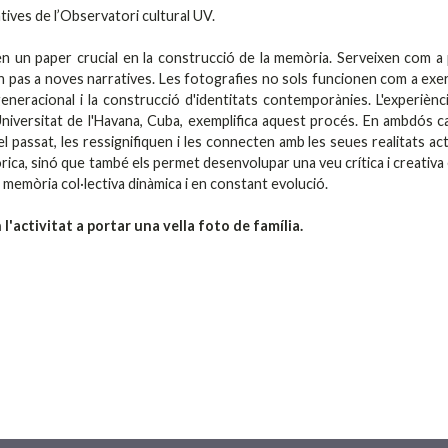
atives de l’Observatori cultural UV.
guen un paper crucial en la construcció de la memòria. Serveixen com a
brin pas a noves narratives. Les fotografies no sols funcionen com a exer
eneracional i la construcció d'identitats contemporànies. L'experiènc
niversitat de l'Havana, Cuba, exemplifica aquest procés. En ambdós c
 passat, les ressignifiquen i les connecten amb les seues realitats act
ica, sinó que també els permet desenvolupar una veu crítica i creativa 
 memòria col·lectiva dinàmica i en constant evolució.
'activitat a portar una vella foto de família.