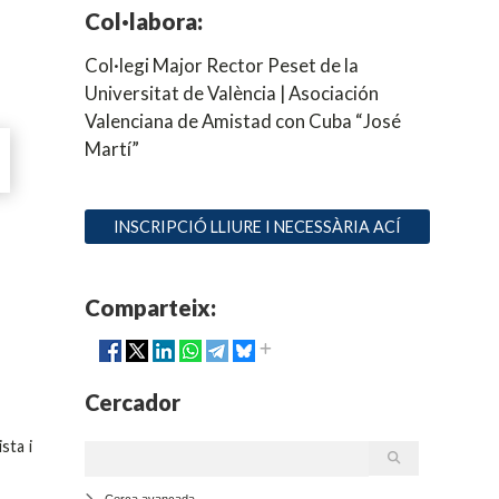
Col·labora:
Col·legi Major Rector Peset de la
Universitat de València | Asociación
Valenciana de Amistad con Cuba “José
Martí”
INSCRIPCIÓ LLIURE I NECESSÀRIA ACÍ
Comparteix:
Cercador
ista i
Cerca avançada