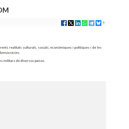
COM
nts realitats culturals, socials, econòmiques i polítiques i de les
 democràcies.
ns militars de diversos països.