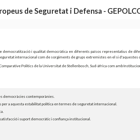
Europeus de Seguretat i Defensa - GEPOL
 democratització i qualitat democràtica en diferents països representatius de difere
 seguretat internacional com de sorgiments de grups extremistes en el si d'aquestes
Comparative Politics de la Universitat de Stellenbosch, Sud-àfrica com amb Institucio
en les democràcies contemporànies.
per a aquesta estabilitat política en termes de seguretat internacional.
ca.
satisfacció i suport democràtic i confiança institucional.