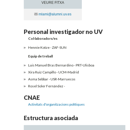
VEURE FITXA
Contacte
mlami@alumni.uv.es
Personal investigador no UV
Col·laboradors/es
Hennie Kotze - ZAF-SUN
Equip de treball
Luis Manuel Bras Bernardino - PRT-Ulisboa
Xira Ruiz Campillo - UCM-Madrid
Asma Sebbar - USR-Marruecos
Rosel Soler Fernández -
CNAE
Activitats d'organitzacions polítiques
Estructura asociada