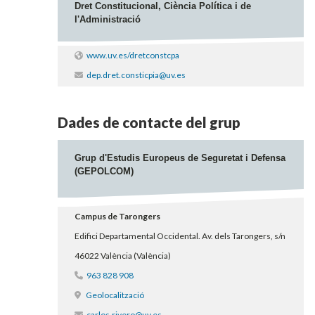
Dret Constitucional, Ciència Política i de
l'Administració
www.uv.es/dretconstcpa
dep.dret.consticpia@uv.es
Dades de contacte del grup
Grup d'Estudis Europeus de Seguretat i Defensa
(GEPOLCOM)
Campus de Tarongers
Edifici Departamental Occidental. Av. dels Tarongers, s/n
46022 València (València)
963 828 908
Geolocalització
carlos.rivero@uv.es