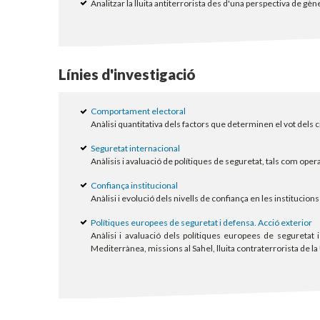
Analitzar la lluita antiterrorista des d'una perspectiva de gèn
Línies d'investigació
Comportament electoral
Anàlisi quantitativa dels factors que determinen el vot dels c
Seguretat internacional
Anàlisis i avaluació de polítiques de seguretat, tals com ope
Confiança institucional
Anàlisi i evolució dels nivells de confiança en les institucion
Polítiques europees de seguretat i defensa. Acció exterior
Anàlisi i avaluació dels polítiques europees de seguretat i
Mediterrànea, missions al Sahel, lluita contraterrorista de la 