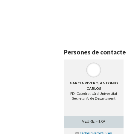
Persones de contacte
GARCIA RIVERO, ANTONIO
CARLOS
PDI-Catedratic/a d'Universitat
Secretari/a de Departament
VEURE FITXA
Contacte
carlos.rivero@uv.es