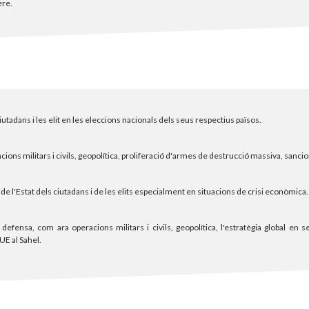
ere.
iutadans i les elit en les eleccions nacionals dels seus respectius països.
racions militars i civils, geopolítica, proliferació d'armes de destrucció massiva, san
s de l'Estat dels ciutadans i de les elits especialment en situacions de crisi econòmica.
 defensa, com ara operacions militars i civils, geopolítica, l'estratègia global en 
UE al Sahel.