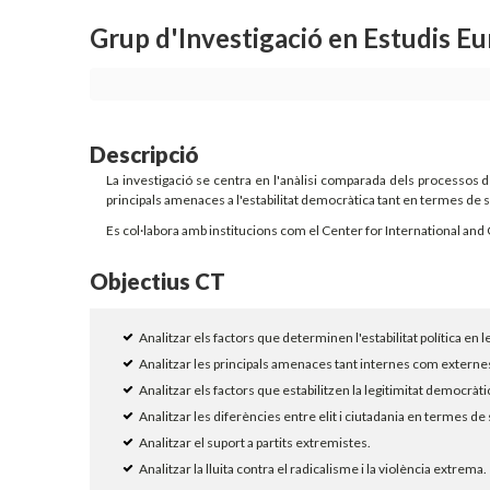
Grup d'Investigació en Estudis 
Descripció
La investigació se centra en l'anàlisi comparada dels processos de
principals amenaces a l'estabilitat democràtica tant en termes de
Es col·labora amb institucions com el Center for International and 
Objectius CT
Analitzar els factors que determinen l'estabilitat política 
Analitzar les principals amenaces tant internes com externes 
Analitzar els factors que estabilitzen la legitimitat democràti
Analitzar les diferències entre elit i ciutadania en termes de 
Analitzar el suport a partits extremistes.
Analitzar la lluita contra el radicalisme i la violència extrema.