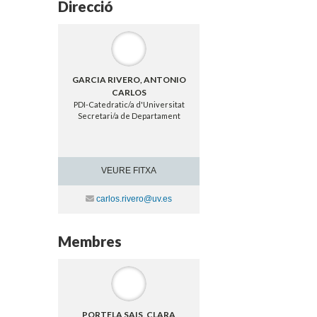
Direcció
GARCIA RIVERO, ANTONIO
CARLOS
PDI-Catedratic/a d'Universitat
Secretari/a de Departament
VEURE FITXA
Contacte
carlos.rivero@uv.es
Membres
PORTELA SAIS, CLARA