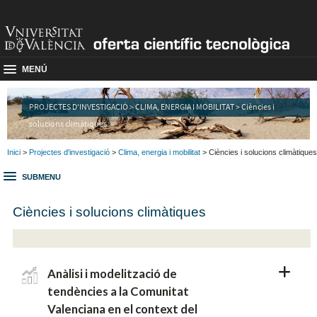
MENÚ
PROJECTES D'INVESTIGACIÓ > CLIMA, ENERGIA I MOBILITAT > Ciències i
solucions climàtiques
Inici
>
Projectes d'investigació
>
Clima, energia i mobilitat
> Ciències i solucions climàtiques
SUBMENU
Ciències i solucions climàtiques
Anàlisi i modelització de
tendències a la Comunitat
Valenciana en el context del