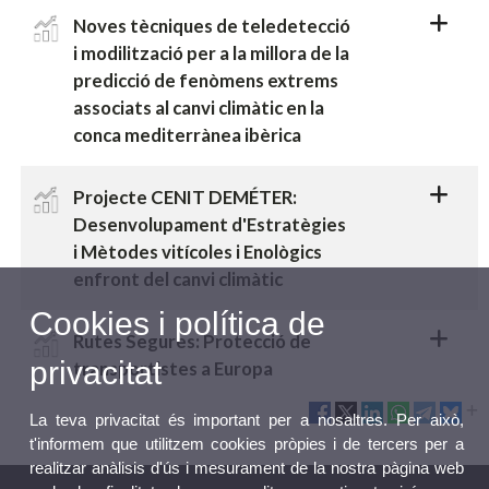
Noves tècniques de teledetecció
i modilització per a la millora de la
predicció de fenòmens extrems
associats al canvi climàtic en la
conca mediterrànea ibèrica
Projecte CENIT DEMÉTER:
Desenvolupament d'Estratègies
i Mètodes vitícoles i Enològics
enfront del canvi climàtic
Cookies i política de
Rutes Segures: Protecció de
privacitat
transportistes a Europa
La teva privacitat és important per a nosaltres. Per això,
t'informem que utilitzem cookies pròpies i de tercers per a
realitzar anàlisis d'ús i mesurament de la nostra pàgina web