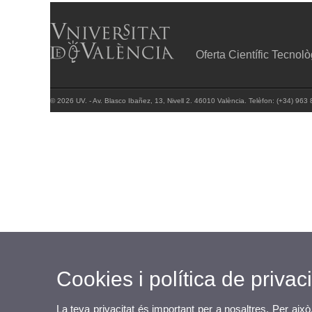
Oferta Científic Tecnol
© 2026 UV. - Av. Blasco Ibañez, 13, Nivell 2. 46010 València. Telèfon: (+34) 963
Cookies i política de privaci
La teva privacitat és important per a nosaltres. Per això