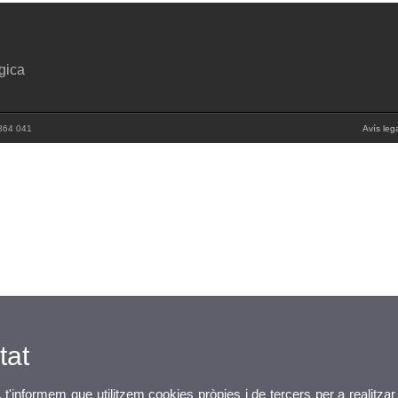
ògica
 864 041
Avís leg
tat
, t'informem que utilitzem cookies pròpies i de tercers per a realitzar