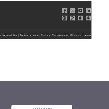
al
|
Accessibilitat
|
Política privacitat
|
Cookies
|
Transparència
|
Bústia de contacte