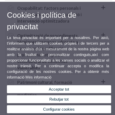
Ocupabilitat: factors personals i
Cookies i política de
contextuals associats, avaluació i
intervenció optimitzadora
privacitat
Optimització de procediments,
La teva privacitat és important per a nosaltres. Per això,
tècniques i recursos adreçats a
t'informem que utilitzem cookies pròpies i de tercers per a
promoure la qualificació
realitzar anàlisis d'ús i mesurament de la nostra pàgina web
professional integració
amb la finalitat de personalitzar continguts,així com
proporcionar funcionalitats a les xarxes socials o analitzar el
sociolaboral de col.lectius
nostre trànsit. Per a continuar accepta o modifica la
vulnerables
configuració de les nostres cookies. Per a obtenir més
informació
Més informació
Patrimoni cultural, formació
lectora, literària, digital i
Acceptar tot
mediàtica
Rebutjar tot
Configurar cookies
Pensions i protecció social