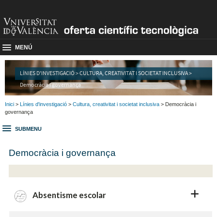
MENÚ
LÍNIES D'INVESTIGACIÓ > CULTURA, CREATIVITAT I SOCIETAT INCLUSIVA >
Democràcia i governança
Inici
>
Línies d'investigació
>
Cultura, creativitat i societat inclusiva
> Democràcia i
governança
SUBMENU
Democràcia i governança
Absentisme escolar