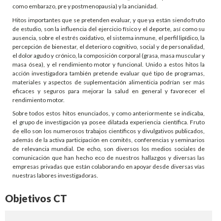
como embarazo, pre y postmenopausia) y la ancianidad.
Hitos importantes que se pretenden evaluar, y que ya están siendo fruto
de estudio, son la influencia del ejercicio físico y el deporte, así como su
ausencia, sobre el estrés oxidativo, el sistema inmune, el perfil lipídico, la
percepción de bienestar, el deterioro cognitivo, social y de personalidad,
el dolor agudo y crónico, la composición corporal (grasa, masa muscular y
masa ósea), y el rendimiento motor y funcional. Unido a estos hitos la
acción investigadora también pretende evaluar qué tipo de programas,
materiales y aspectos de suplementación alimenticia podrían ser más
eficaces y seguros para mejorar la salud en general y favorecer el
rendimiento motor.
Sobre todos estos hitos enunciados, y como anteriormente se indicaba,
el grupo de investigación ya posee dilatada experiencia científica. Fruto
de ello son los numerosos trabajos científicos y divulgativos publicados,
además de la activa participación en comités, conferencias y seminarios
de relevancia mundial. De echo, son diversos los medios sociales de
comunicación que han hecho eco de nuestros hallazgos y diversas las
empresas privadas que están colaborando en apoyar desde diversas vías
nuestras labores investigadoras.
Objetivos CT