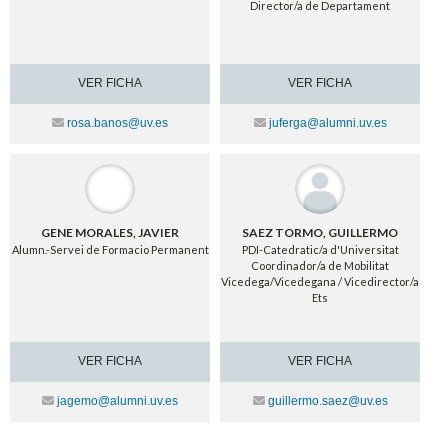
Director/a de Departament
VER FICHA
VER FICHA
Contacte
Contacte
rosa.banos@uv.es
juferga@alumni.uv.es
GENE MORALES, JAVIER
SAEZ TORMO, GUILLERMO
Alumn.-Servei de Formacio Permanent
PDI-Catedratic/a d'Universitat
Coordinador/a de Mobilitat
Vicedega/Vicedegana / Vicedirector/a
Ets
VER FICHA
VER FICHA
Contacte
Contacte
jagemo@alumni.uv.es
guillermo.saez@uv.es