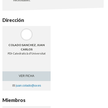
necesidades.
Dirección
COLADO SANCHEZ, JUAN
CARLOS
PDI-Catedratic/a d'Universitat
VER FICHA
Contacte
juan.colado@uv.es
Miembros