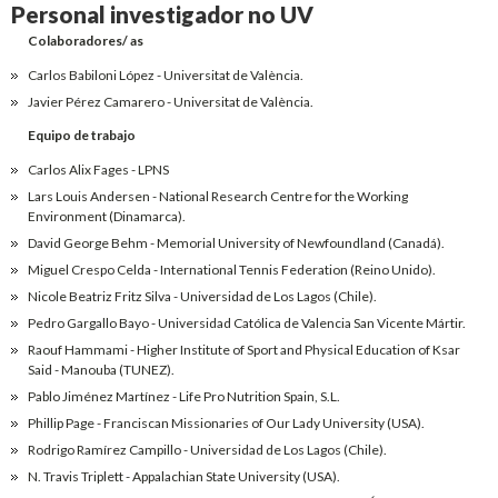
Personal investigador no UV
Colaboradores/ as
Carlos Babiloni López - Universitat de València.
Javier Pérez Camarero - Universitat de València.
Equipo de trabajo
Carlos Alix Fages - LPNS
Lars Louis Andersen - National Research Centre for the Working
Environment (Dinamarca).
David George Behm - Memorial University of Newfoundland (Canadá).
Miguel Crespo Celda - International Tennis Federation (Reino Unido).
Nicole Beatriz Fritz Silva - Universidad de Los Lagos (Chile).
Pedro Gargallo Bayo - Universidad Católica de Valencia San Vicente Mártir.
Raouf Hammami - Higher Institute of Sport and Physical Education of Ksar
Said - Manouba (TUNEZ).
Pablo Jiménez Martínez - Life Pro Nutrition Spain, S.L.
Phillip Page - Franciscan Missionaries of Our Lady University (USA).
Rodrigo Ramírez Campillo - Universidad de Los Lagos (Chile).
N. Travis Triplett - Appalachian State University (USA).