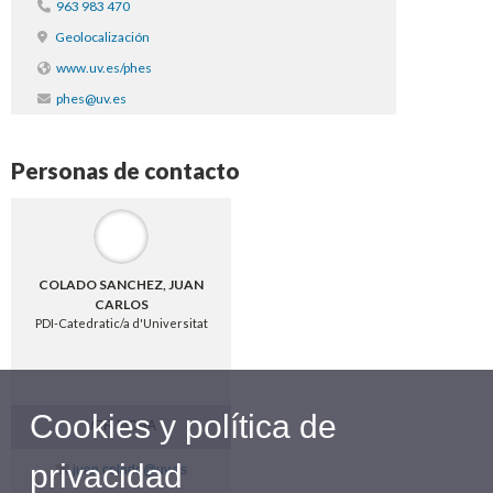
963 983 470
Geolocalización
www.uv.es/phes
phes@uv.es
Personas de contacto
COLADO SANCHEZ, JUAN
CARLOS
PDI-Catedratic/a d'Universitat
Cookies y política de
VER FICHA
privacidad
Contacte
juan.colado@uv.es