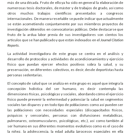
más de una década. Fruto de ello ya ha sido en general la elaboración de
numerosas tesis doctorales, de máster y de trabajos de grado, así como
otros muchos trabajos científicos presentados a congresos
internacionales. De manera reseñable se puede indicar que actualmente
se están acometiendo conjuntamente por sus miembros proyectos de
investigación obtenidos en convocatorias públicas. Debe destacarse que
fruto de la ardua labor previa de sus investigadores son cientos los
artículos que se han publicado y que están indexados en el
Journal Citation
Reports
.
La actividad investigadora de este grupo se centra en el análisis y
desarrollo de protocolos y actividades de acondicionamiento y ejercicio
físico que puedan ejercer efectos positivos sobra la salud, y su
preservación, en diferentes colectivos, es decir, desde deportistas hasta
personas sedentarias.
El concepto de salud que se analiza en este grupo es aquel que integra la
concepción holística del ser humano, es decir contempla las
dimensiones físicas, psicológicas y sociales, abordando cómo el ejercicio
físico puede prevenir la enfermedad y potenciar la salud en segmentos
sociales tan dispares y en todo tipo de poblaciones como así pueden ser
las poblaciones con necesidades especiales (discapacitados físicos,
psíquicos y sensoriales, personas con disfunciones metabólicas,
pulmonares, osteomusculares, psicológicas, etc.), así como también al
ser humano en sus diferentes momentos evolutivos como es el caso de
la niñez, la adolescencia, la edad adulta (procesos especiales en ella