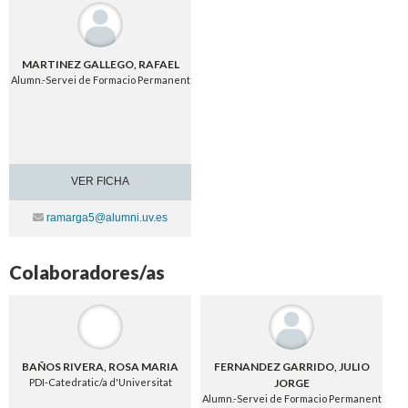
MARTINEZ GALLEGO, RAFAEL
Alumn.-Servei de Formacio Permanent
VER FICHA
Contacte
ramarga5@alumni.uv.es
Colaboradores/as
BAÑOS RIVERA, ROSA MARIA
FERNANDEZ GARRIDO, JULIO
PDI-Catedratic/a d'Universitat
JORGE
Alumn.-Servei de Formacio Permanent