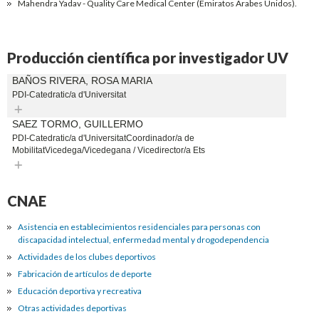
Mahendra Yadav - Quality Care Medical Center (Emiratos Árabes Unidos).
Producción científica por investigador UV
BAÑOS RIVERA, ROSA MARIA
PDI-Catedratic/a d'Universitat
Expandir
SAEZ TORMO, GUILLERMO
PDI-Catedratic/a d'UniversitatCoordinador/a de
MobilitatVicedega/Vicedegana / Vicedirector/a Ets
Expandir
CNAE
Asistencia en establecimientos residenciales para personas con
discapacidad intelectual, enfermedad mental y drogodependencia
Actividades de los clubes deportivos
Fabricación de artículos de deporte
Educación deportiva y recreativa
Otras actividades deportivas