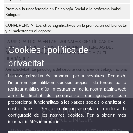
Premio a la transferencia en Psicología Social a la profesora Isabel
Balaguer
CONFERENCIA. Los otros significativos en la promoción del bienestar
y el malestar en el deporte
LA UIPD PARTICIPA EN LAS I JORNADAS CIENTÍFICAS DE
Cookies i política de
GRUPOS Y REDES DE INVESTIGACIÓN EN CIENCIAS DEL
DEPORTE CELEBRADAS EN LA UNIVERSIDAD MIGUEL
HERNÁNDEZ
privacitat
Xerrada-debat: La psicología del deporte como área de trabajo nacional
e internacional
La teva privacitat és important per a nosaltres. Per això,
t'informem que utilitzem cookies pròpies i de tercers per a
realitzar anàlisis d'ús i mesurament de la nostra pàgina web
amb la finalitat de personalitzar continguts,així com
proporcionar funcionalitats a les xarxes socials o analitzar el
nostre trànsit. Per a continuar accepta o modifica la
configuració de les nostres cookies. Per a obtenir més
informació
Més informació
Unitat d'Investigació de Psicologia de l'Esport (UIPD)