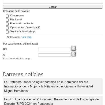
Categoria de la novetat:
Congressos
Divulgació
Formació i docència
Oportunitats d'investigació
Seminaris i workshops
Seleccionar
Tots
Cap
Per data (format: dd/mm/aaaa)
Del
Al
S'ha d'omplir els dos camps
Darreres notícies
La Profesora Isabel Balaguer participa en el Seminario del día
Internacional de la Mujer y la Niña en la ciencia en la Universidad
Miguel Hernández
La UIPD participa en el 9º Congreso Iberoamericano de Psicología del
Deporte (SIPD 2024) en Pontevedra