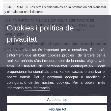
CONFERENCIA. Los otros significativos en la promoción del bienestar
y el malestar en el deporte
LA UIPD PARTICIPA EN LAS I JORNADAS CIENTÍFICAS DE
GRUPOS Y REDES DE INVESTIGACIÓN EN CIENCIAS DEL
Cookies i política de
DEPORTE CELEBRADAS EN LA UNIVERSIDAD MIGUEL
HERNÁNDEZ
privacitat
Xerrada-debat: La psicología del deporte como área de trabajo nacional
e internacional
La teva privacitat és important per a nosaltres. Per això,
t'informem que utilitzem cookies pròpies i de tercers per a
realitzar anàlisis d'ús i mesurament de la nostra pàgina web
amb la finalitat de personalitzar continguts,així com
proporcionar funcionalitats a les xarxes socials o analitzar el
nostre trànsit. Per a continuar accepta o modifica la
configuració de les nostres cookies. Per a obtenir més
informació
Més informació
Unitat d'Investigació de Psicologia de l'Esport (UIPD)
Acceptar tot
Rebutjar tot