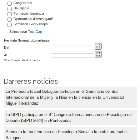
Congressos
Divulgació
Formació i docència
Oportunitats d'investigació
Seminaris i workshops
Seleccionar
Tots
Cap
Per data (format: dd/mm/aaaa)
Del
Al
S'ha d'omplir els dos camps
Darreres notícies
La Profesora Isabel Balaguer participa en el Seminario del día
Internacional de la Mujer y la Niña en la ciencia en la Universidad
Miguel Hernández
La UIPD participa en el 9º Congreso Iberoamericano de Psicología del
Deporte (SIPD 2024) en Pontevedra
Premio a la transferencia en Psicología Social a la profesora Isabel
Balaguer