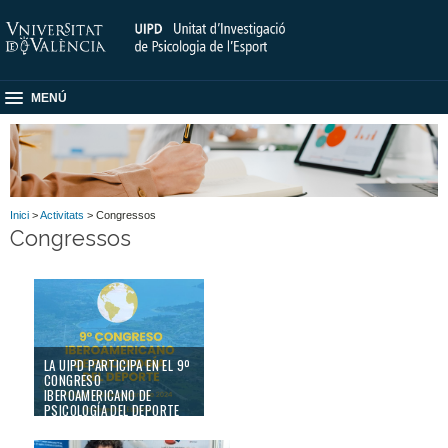
MENÚ
Inici
>
Activitats
> Congressos
Congressos
LA UIPD PARTICIPA EN EL 9º
CONGRESO
IBEROAMERICANO DE
PSICOLOGÍA DEL DEPORTE
(SIPD 2024) EN
PONTEVEDRA