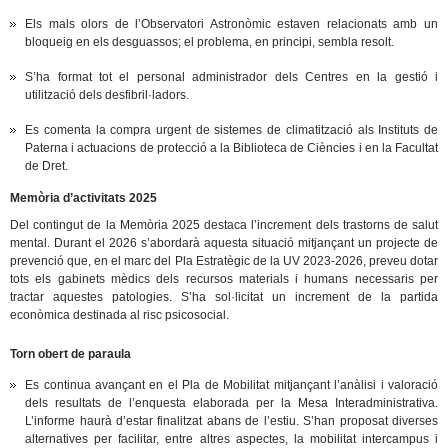
Els mals olors de l’Observatori Astronòmic estaven relacionats amb un
bloqueig en els desguassos; el problema, en principi, sembla resolt.
S’ha format tot el personal administrador dels Centres en la gestió i
utilització dels desfibril·ladors.
Es comenta la compra urgent de sistemes de climatització als Instituts de
Paterna i actuacions de protecció a la Biblioteca de Ciències i en la Facultat
de Dret.
Memòria d’activitats 2025
Del contingut de la Memòria 2025 destaca l’increment dels trastorns de salut
mental. Durant el 2026 s’abordarà aquesta situació mitjançant un projecte de
prevenció que, en el marc del Pla Estratègic de la UV 2023-2026, preveu dotar
tots els gabinets mèdics dels recursos materials i humans necessaris per
tractar aquestes patologies. S’ha sol·licitat un increment de la partida
econòmica destinada al risc psicosocial.
Torn obert de paraula
Es continua avançant en el Pla de Mobilitat mitjançant l’anàlisi i valoració
dels resultats de l’enquesta elaborada per la Mesa Interadministrativa.
L’informe haurà d’estar finalitzat abans de l’estiu. S’han proposat diverses
alternatives per facilitar, entre altres aspectes, la mobilitat intercampus i