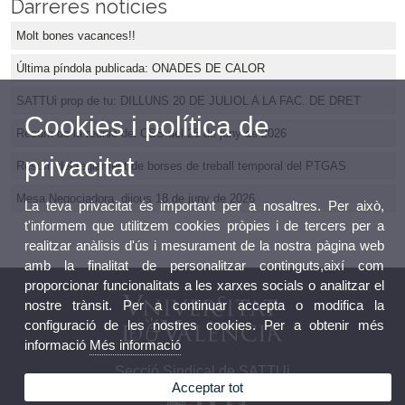
Darreres notícies
Molt bones vacances!!
Última píndola publicada: ONADES DE CALOR
SATTUi prop de tu: DILLUNS 20 DE JULIOL A LA FAC. DE DRET
Cookies i política de
Resum de la reunió del CSS del 26 de juny de 2026
privacitat
Resum del reglament de borses de treball temporal del PTGAS
Mesa Negociadora, dijous 18 de juny de 2026
La teva privacitat és important per a nosaltres. Per això,
t'informem que utilitzem cookies pròpies i de tercers per a
realitzar anàlisis d'ús i mesurament de la nostra pàgina web
amb la finalitat de personalitzar continguts,així com
proporcionar funcionalitats a les xarxes socials o analitzar el
nostre trànsit. Per a continuar accepta o modifica la
configuració de les nostres cookies. Per a obtenir més
informació
Més informació
Secció Sindical de SATTUi
Acceptar tot