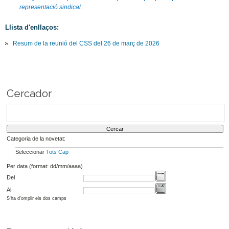
representació sindical.
Llista d'enllaços:
Resum de la reunió del CSS del 26 de març de 2026
Cercador
Categoria de la novetat:
Seleccionar
Tots
Cap
Per data (format: dd/mm/aaaa)
Del
Al
S'ha d'omplir els dos camps