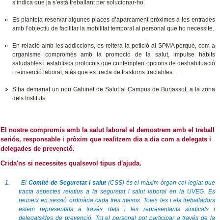
s’indica que ja s’està treballant per solucionar-ho.
Es planteja reservar algunes places d’aparcament pròximes a les entrades
amb l’objectiu de facilitar la mobilitat temporal al personal que ho necessite.
En relació amb les addiccions, es reitera la petició al SPMA perquè, com a
organisme compromés amb la promoció de la salut, impulse hàbits
saludables i establisca protocols que contemplen opcions de deshabituació
i reinserció laboral, atés que es tracta de trastorns tractables.
S’ha demanat un nou Gabinet de Salut al Campus de Burjassot, a la zona
dels Instituts.
El nostre compromís amb la salut laboral el demostrem amb el treball
seriós, responsable i pròxim que realitzem dia a dia com a delegats i
delegades de prevenció.
Crida'ns si necessites qualsevol tipus d'ajuda.
1. El
Comité de Seguretat i salut
(CSS) és el màxim òrgan col·legiat que
tracta aspectes relatius a la seguretat i salut laboral en la UVEG. Es
reuneix en sessió ordinària cada tres mesos. Totes les i els treballadors
estem representats a través dels i les representants sindicals i
delegats/des de prevenció. Tot el personal pot participar a través de la