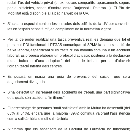
reduir l’ús del vehicle privat (p. ex.: cotxes compartits, aparcaments segurs
per a bicicletes, zones d’ombra entre Burjassot i Paterna…). El Pla de
Mobilitat està disponible a la pàgina web de la UV.
S’actuarà especialment en les entrades dels edificis de la UV per convertir-
les en “espais sense fum”, en compliment de la normativa vigent.
Per tal de poder realitzar una tasca preventiva real, es demana que tot el
personal PDI funcionari i PTGAS comunique al SPMA la seua situació de
baixa laboral, especificant si es tracta d’una malaltia comuna o un accident
laboral. Es proposa elaborar un protocol d’actuació posterior a la declaració
d’una baixa o d’una adaptació del lloc de treball, per tal d’afavorir
l’organització interna dels centres.
Es posarà en marxa una guia de prevenció del suïcidi, que serà
degudament divulgada.
S’ha detectat un increment dels accidents de treball, una part significativa
dels quals són accidents “in itinere”.
El percentatge de persones “molt satisfetes” amb la Mutua ha descendit (del
65% al 54%), encara que la majoria (89%) continua valorant l’assistència
com a satisfactòria o molt satisfactòria.
S’informa que els ascensors de la Facultat de Farmàcia no funcionen;