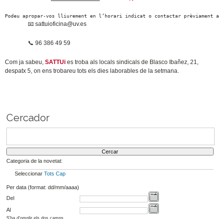
Podeu apropar-vos lliurement en l’horari indicat o contactar prèviament 
📧
sattuioficina@uv.es
📞
96 386 49 59
Com ja sabeu,
SATTUi
es troba als locals sindicals de Blasco Ibañez, 21,
despatx 5, on ens trobareu tots els dies laborables de la setmana.
Cercador
Categoria de la novetat:
Seleccionar
Tots
Cap
Per data (format: dd/mm/aaaa)
Del
Al
S'ha d'omplir els dos camps