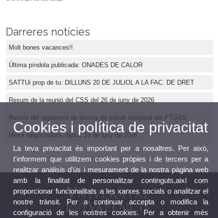
Darreres notícies
Molt bones vacances!!
Última píndola publicada: ONADES DE CALOR
SATTUi prop de tu: DILLUNS 20 DE JULIOL A LA FAC. DE DRET
Resum de la reunió del CSS del 26 de juny de 2026
Resum del reglament de borses de treball temporal del PTGAS
Cookies i política de privacitat
Mesa Negociadora, dijous 18 de juny de 2026
La teva privacitat és important per a nosaltres. Per això,
t'informem que utilitzem cookies pròpies i de tercers per a
realitzar anàlisis d'ús i mesurament de la nostra pàgina web
amb la finalitat de personalitzar continguts,així com
proporcionar funcionalitats a les xarxes socials o analitzar el
nostre trànsit. Per a continuar accepta o modifica la
configuració de les nostres cookies. Per a obtenir més