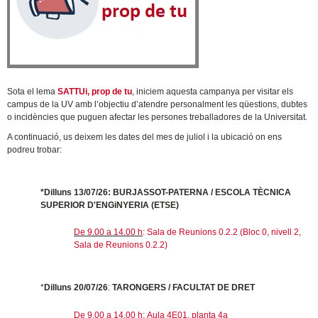
Sota el lema
SATTUi, prop de tu
, iniciem aquesta campanya per visitar els
campus de la UV amb l’objectiu d’atendre personalment les qüestions, dubtes
o incidències que puguen afectar les persones treballadores de la Universitat.
A continuació, us deixem les dates del mes de juliol i la ubicació on ens
podreu trobar:
*Dilluns 13/07/26: BURJASSOT-PATERNA / ESCOLA TÈCNICA
SUPERIOR D'ENGiNYERIA (ETSE)
De 9.00 a 14.00 h
: Sala de Reunions 0.2.2 (Bloc 0, nivell 2,
Sala de Reunions 0.2.2)
*
Dilluns 20/07/26
:
TARONGERS / FACULTAT DE DRET
De 9.00 a 14.00 h:
Aula 4E01, planta 4a