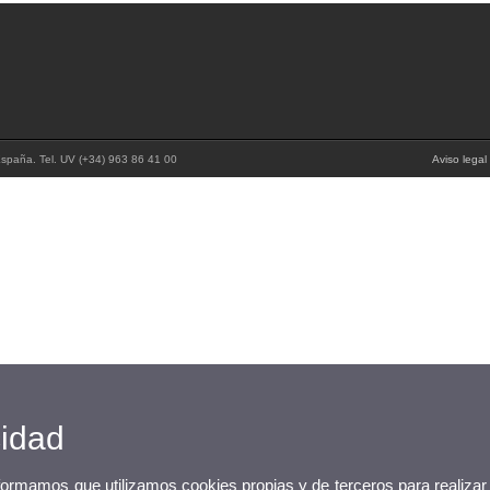
 España. Tel. UV (+34) 963 86 41 00
Aviso legal
cidad
nformamos que utilizamos cookies propias y de terceros para realizar