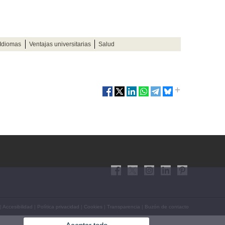
Idiomas
Ventajas universitarias
Salud
|
Accesibilidad
|
Política privacidad
|
Cookies
|
Transparencia
|
Buzón de contacto