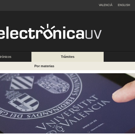
VALENCIÀ
ENGLISH
trónicos
Trámites
Por materias