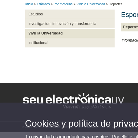
Inicio
>
Trámites
>
Por materias
>
Vivir la Universidad
> Deportes
Espor
Estudios
Investigación, innovación y transferencia
Deporte
Vivir la Universidad
Informaci
Institucional
Cookies y política de priva
© 2026 UV. - Universitat de València. Avda. Blasco Ibáñez, 13. 46010 Valencia.
Tu privacidad es importante para nosotros. Por ello te i