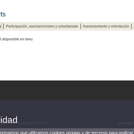
ts
s
Participación, asociacionismo y voluntariado
Asesoramiento y orientación
ó disponible en breu.
cidad
 España. Tel. UV (+34) 963 86 41 00
Aviso legal
nformamos que utilizamos cookies propias y de terceros para realizar