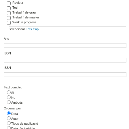
Revista
Tesi
Treball fi de grau
Treball fi de màster
Work in progress
Seleccionar
Tots
Cap
Any
ISBN
ISSN
Text complet
Si
No
Ambdós
Ordenar per
Data
Autor
Tipus de publicació
Data d'adquisició