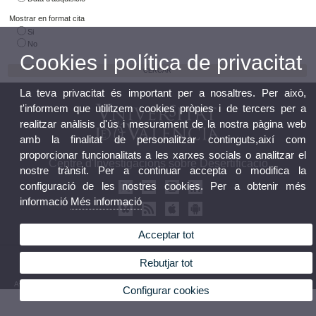
Mostrar en format cita
Si
No
Cookies i política de privacitat
La teva privacitat és important per a nosaltres. Per això,
t'informem que utilitzem cookies pròpies i de tercers per a
realitzar anàlisis d'ús i mesurament de la nostra pàgina web
amb la finalitat de personalitzar continguts,així com
proporcionar funcionalitats a les xarxes socials o analitzar el
Centre d'Investigacions sobre Desertificació
nostre trànsit. Per a continuar accepta o modifica la
configuració de les nostres cookies. Per a obtenir més
informació
Més informació
Acceptar tot
© 2026 UV. - Crta. Moncada-Nàquera, Km 4,5. 46113 Moncada (València) Telèfon: 96
Rebutjar tot
3424162
Avís legal
|
Accessibilitat
|
Política privacitat
|
Cookies
|
Transparència
|
Bùstia de Contacte
Configurar cookies