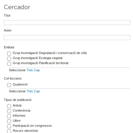
Cercador
Títol
Autor
Entitats
Grup investigació Degradació i conservació de sòls
Grup investigació Ecologia vegetal
Grup investigació Planificació territorial
Seleccionar
Tots
Cap
Col·leccions
Qualsevol
Seleccionar
Tots
Cap
Tipus de publicació
Article
Conferència
Informes
Llibre
Participació en congressos
Recurs electrònic