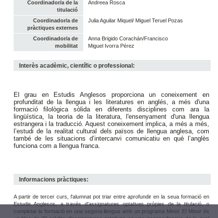
Coordinador/a de la
Andreea Rosca
titulació
Coordinador/a de
Julia Aguilar Miquel/ Miguel Teruel Pozas
pràctiques externes
Coordinador/a de
Anna Brigido Corachán/Francisco
mobilitat
Miguel Ivorra Pérez
Interès acadèmic, científic o professional:
El grau en Estudis Anglesos proporciona un coneixement en
profunditat de la llengua i les literatures en anglés, a més d'una
formació filològica sòlida en diferents disciplines com ara la
lingüística, la teoria de la literatura, l'ensenyament d'una llengua
estrangera i la traducció. Aquest coneixement implica, a més a més,
l’estudi de la realitat cultural dels països de llengua anglesa, com
també de les situacions d’intercanvi comunicatiu en què l’anglès
funciona com a llengua franca.
Informacions pràctiques:
A partir de tercer curs, l'alumnat pot triar entre aprofundir en la seua formació en
Estudis Anglesos, a través d'assignatures optatives pròpies de la titulació, o
completar la formació en una segona llengua amb un programa Minor. El Minor és