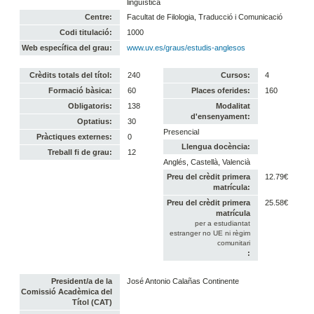
lingüística
Centre:
Facultat de Filologia, Traducció i Comunicació
Codi titulació:
1000
Web específica del grau:
www.uv.es/graus/estudis-anglesos
Crèdits totals del títol:
240
Cursos:
4
Formació bàsica:
60
Places oferides:
160
Obligatoris:
138
Modalitat
d'ensenyament:
Optatius:
30
Presencial
Pràctiques externes:
0
Llengua docència:
Treball fi de grau:
12
Anglés, Castellà, Valencià
Preu del crèdit primera
12.79€
matrícula:
Preu del crèdit primera
25.58€
matrícula
per a estudiantat
estranger no UE ni règim
comunitari
:
President/a de la
José Antonio Calañas Continente
Comissió Acadèmica del
Títol (CAT)