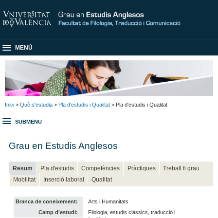
MENÚ
Inici
>
Què s'estudia
>
Pla d'estudis i Qualitat
> Pla d'estudis i Qualitat
SUBMENU
Grau en Estudis Anglesos
Resum
Pla d'estudis
Competències
Pràctiques
Treball fi grau
Mobilitat
Inserció laboral
Qualitat
Branca de coneixement:
Arts i Humanitats
Camp d'estudi:
Filologia, estudis clàssics, traducció i