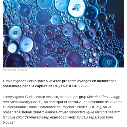
Membrans líquides
L'investigador Gorka Marco Velasco presenta avanços en membranes
sostenibles per a la captura de CO₂ en el IOCPS 2025
L'investigador Gorka Marco Velasco, membre del grup
Materials Technology
and Sustainability
(MATS), va participar el passat 21 de novembre de 2025 en
el
International Online Conference on Polymer Science
(IOCPS)
, on va
presentar el treball titulat “
Cellulose-driven supported liquid membranes with
(choline chloride)-based deep eutectic solvents for CO₂ separation from
biogas
”.