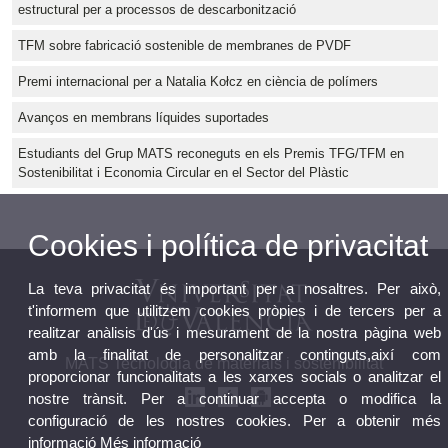
estructural per a processos de descarbonització
TFM sobre fabricació sostenible de membranes de PVDF
Premi internacional per a Natalia Kołcz en ciència de polímers
Avanços en membrans líquides suportades
Estudiants del Grup MATS reconeguts en els Premis TFG/TFM en
Sostenibilitat i Economia Circular en el Sector del Plàstic
Cookies i política de privacitat
La teva privacitat és important per a nosaltres. Per això,
t'informem que utilitzem cookies pròpies i de tercers per a
realitzar anàlisis d'ús i mesurament de la nostra pàgina web
amb la finalitat de personalitzar continguts,així com
MATS Tecnologia de materials i sostenibilitat
proporcionar funcionalitats a les xarxes socials o analitzar el
nostre trànsit. Per a continuar accepta o modifica la
configuració de les nostres cookies. Per a obtenir més
informació
Més informació