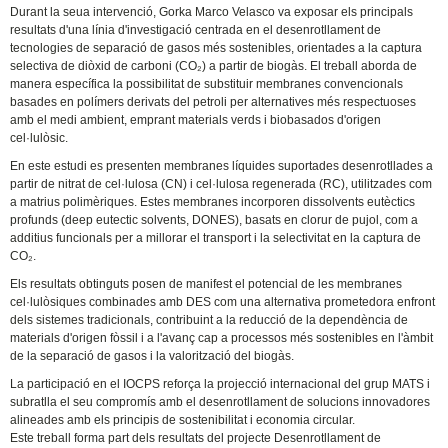
Durant la seua intervenció, Gorka Marco Velasco va exposar els principals
resultats d'una línia d'investigació centrada en el desenrotllament de
tecnologies de separació de gasos més sostenibles, orientades a la captura
selectiva de diòxid de carboni (CO₂) a partir de biogàs. El treball aborda de
manera específica la possibilitat de substituir membranes convencionals
basades en polímers derivats del petroli per alternatives més respectuoses
amb el medi ambient, emprant materials verds i biobasados d'origen
cel·lulòsic.
En este estudi es presenten membranes líquides suportades desenrotllades a
partir de nitrat de cel·lulosa (CN) i cel·lulosa regenerada (RC), utilitzades com
a matrius polimèriques. Estes membranes incorporen dissolvents eutèctics
profunds (deep eutectic solvents, DONES), basats en clorur de pujol, com a
additius funcionals per a millorar el transport i la selectivitat en la captura de
CO₂.
Els resultats obtinguts posen de manifest el potencial de les membranes
cel·lulòsiques combinades amb DES com una alternativa prometedora enfront
dels sistemes tradicionals, contribuint a la reducció de la dependència de
materials d'origen fòssil i a l'avanç cap a processos més sostenibles en l'àmbit
de la separació de gasos i la valorització del biogàs.
La participació en el IOCPS reforça la projecció internacional del grup MATS i
subratlla el seu compromís amb el desenrotllament de solucions innovadores
alineades amb els principis de sostenibilitat i economia circular.
Este treball forma part dels resultats del projecte Desenrotllament de