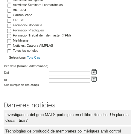
Activitats: Seminars i conferències
BIOFAST
CarbonBrane
CRESOL
Formació i docència
Formació: Pràctiques
Formació: Treball de fi de màster (TFM)
Methbrane
Notícies. Càtedra AIMPLAS
Totes les notícies
Seleccionar
Tots
Cap
Per data (format: dd/mm/aaaa)
Del
Al
S'ha d'omplir els dos camps
Darreres notícies
Investigadors del grup MATS participen en el llibre Residus. Un planeta
d'usar i tirar?
Tecnologies de producció de membranes polimèriques amb control