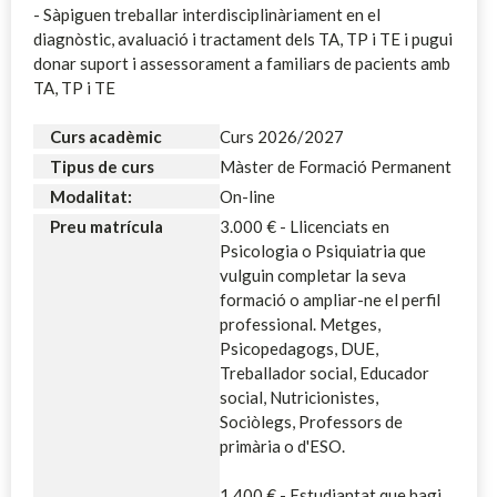
- Sàpiguen treballar interdisciplinàriament en el
diagnòstic, avaluació i tractament dels TA, TP i TE i pugui
donar suport i assessorament a familiars de pacients amb
TA, TP i TE
Curs acadèmic
Curs 2026/2027
Tipus de curs
Màster de Formació Permanent
Modalitat:
On-line
Preu matrícula
3.000 € - Llicenciats en
Psicologia o Psiquiatria que
vulguin completar la seva
formació o ampliar-ne el perfil
professional. Metges,
Psicopedagogs, DUE,
Treballador social, Educador
social, Nutricionistes,
Sociòlegs, Professors de
primària o d'ESO.
1.400 € - Estudiantat que hagi