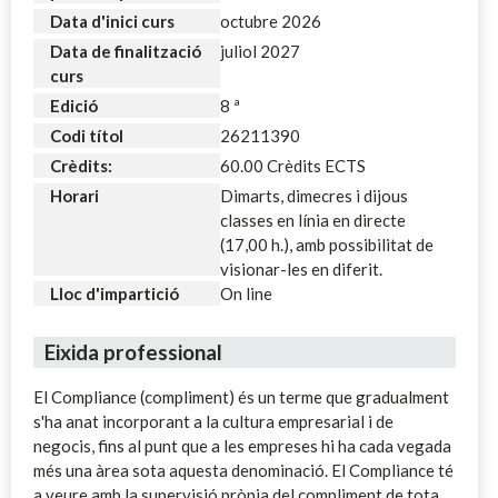
Data d'inici curs
octubre 2026
Data de finalització
juliol 2027
curs
Edició
8 ª
Codi títol
26211390
Crèdits:
60.00 Crèdits ECTS
Horari
Dimarts, dimecres i dijous
classes en línia en directe
(17,00 h.), amb possibilitat de
visionar-les en diferit.
Lloc d'impartició
On line
Eixida professional
El Compliance (compliment) és un terme que gradualment
s'ha anat incorporant a la cultura empresarial i de
negocis, fins al punt que a les empreses hi ha cada vegada
més una àrea sota aquesta denominació. El Compliance té
a veure amb la supervisió pròpia del compliment de tota