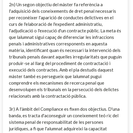
2n) Un segon objectiu del màster fa referència a
l'adquisició dels coneixements de dret penal necessaris
per reconèixer l'aparició de conductes delictives en el
curs de l'elaboració de l'expedient administratiu,
l'adjudicació o l'execució d'un contracte públic. La meta és
que lalumnat sigui capaç de diferenciar les infraccions
penals i administratives corresponents en aquesta
matèria, identificant quan és necessari la intervenció dels
tribunals penals davant aquelles irregularitats que puguin
produir-se al llarg del procediment de contractació i
execució dels contractes. Amb el pla destudis daquest
màster també es persegueix que lalumnat pugui
comprendre els mecanismes de recerca penal que
desenvolupen els tribunals en la persecució dels delictes
relacionats amb la contractació pública.
3r) A l'àmbit del Compliance es fixen dos objectius. D'una
banda, es tracta d'aconseguir un coneixement teó
ric del
sistema penal de responsabilitat de les persones
jurídiques, a fi que l'alumnat adquireixi la capacitat