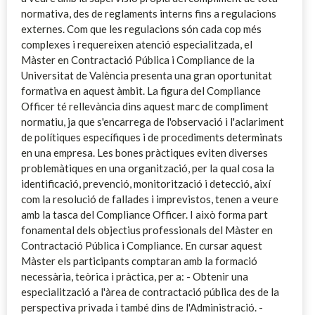
normativa, des de reglaments interns fins a regulacions
externes. Com que les regulacions són cada cop més
complexes i requereixen atenció especialitzada, el
Màster en Contractació Pública i Compliance de la
Universitat de València presenta una gran oportunitat
formativa en aquest àmbit. La figura del Compliance
Officer té rellevància dins aquest marc de compliment
normatiu, ja que s'encarrega de l'observació i l'aclariment
de polítiques específiques i de procediments determinats
en una empresa. Les bones pràctiques eviten diverses
problemàtiques en una organització, per la qual cosa la
identificació, prevenció, monitorització i detecció, així
com la resolució de fallades i imprevistos, tenen a veure
amb la tasca del Compliance Officer. I això forma part
fonamental dels objectius professionals del Màster en
Contractació Pública i Compliance. En cursar aquest
Màster els participants comptaran amb la formació
necessària, teòrica i pràctica, per a: - Obtenir una
especialització a l'àrea de contractació pública des de la
perspectiva privada i també dins de l'Administració. -