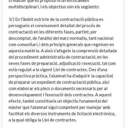
El màster que es proposa té un enfocament
multidisciplinari, i els objectius són els següents:
1r) En l'àmbit estricte de la contractació pública es
persegueix el coneixement detallat del procés de
contractació en les diferents fases, partint, per
descomptat, de l'anàlisi del marc normatiu, tant nacional
com comunitari, i dels principis generals que regeixen en
aquesta matèria. A això s'afegeix la comprensió detallada
del procediment administratiu de contractació, en les
seves fases de preparació, adjudicació i execució, tal com
està regulat a la vigent Llei de contractes. Des d'una
perspectiva pràctica, l'alumnat ha d'adquirir la capacitat
de preparar un expedient de contractació pública, així
com elaborar els plecs o documents necessaris per al
desenvolupament i l'execució dels contractes. A aquest
efecte, també constitueix un objectiu fonamental del
màster que l'alumnat sigui competent per manejar amb
facilitat els diversos instruments de licitació electrònica,
a la qual obliga la Llei de contractes.