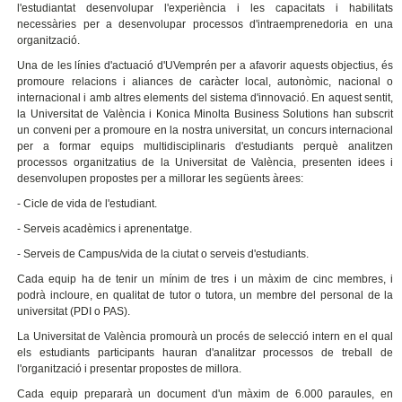
l'estudiantat desenvolupar l'experiència i les capacitats i habilitats
necessàries per a desenvolupar processos d'intraemprenedoria en una
organització.
Una de les línies d'actuació d'UVemprén per a afavorir aquests objectius, és
promoure relacions i aliances de caràcter local, autonòmic, nacional o
internacional i amb altres elements del sistema d'innovació. En aquest sentit,
la Universitat de València i Konica Minolta Business Solutions han subscrit
un conveni per a promoure en la nostra universitat, un concurs internacional
per a formar equips multidisciplinaris d'estudiants perquè analitzen
processos organitzatius de la Universitat de València, presenten idees i
desenvolupen propostes per a millorar les següents àrees:
- Cicle de vida de l'estudiant.
- Serveis acadèmics i aprenentatge.
- Serveis de Campus/vida de la ciutat o serveis d'estudiants.
Cada equip ha de tenir un mínim de tres i un màxim de cinc membres, i
podrà incloure, en qualitat de tutor o tutora, un membre del personal de la
universitat (PDI o PAS).
La Universitat de València promourà un procés de selecció intern en el qual
els estudiants participants hauran d'analitzar processos de treball de
l'organització i presentar propostes de millora.
Cada equip prepararà un document d'un màxim de 6.000 paraules, en