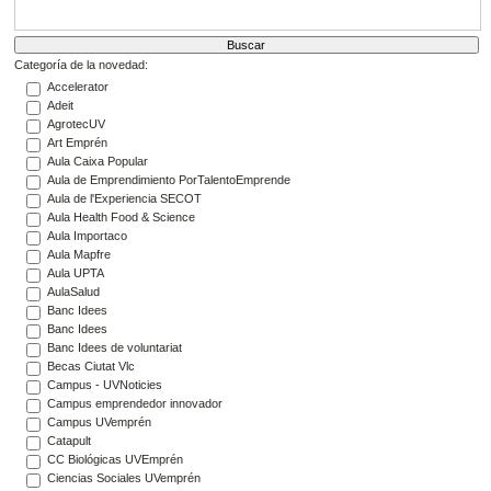
Categoría de la novedad:
Accelerator
Adeit
AgrotecUV
Art Emprén
Aula Caixa Popular
Aula de Emprendimiento PorTalentoEmprende
Aula de l'Experiencia SECOT
Aula Health Food & Science
Aula Importaco
Aula Mapfre
Aula UPTA
AulaSalud
Banc Idees
Banc Idees
Banc Idees de voluntariat
Becas Ciutat Vlc
Campus - UVNoticies
Campus emprendedor innovador
Campus UVemprén
Catapult
CC Biológicas UVEmprén
Ciencias Sociales UVemprén