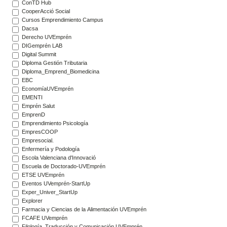
ConTD Hub
CooperAcció Social
Cursos Emprendimiento Campus
Dacsa
Derecho UVEmprén
DIGemprén LAB
Digital Summit
Diploma Gestión Tributaria
Diploma_Emprend_Biomedicina
EBC
EconomíaUVEmprén
EMENTI
Emprén Salut
EmprenD
Emprendimiento Psicología
EmpresCOOP
Empresocial.
Enfermería y Podología
Escola Valenciana d'Innovació
Escuela de Doctorado-UVEmprén
ETSE UVEmprén
Eventos UVemprén-StartUp
Exper_Univer_StartUp
Explorer
Farmacia y Ciencias de la Alimentación UVEmprén
FCAFE UVemprén
Filología, Traducción y Comunicación UVEmprén