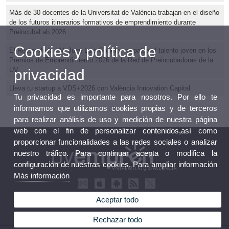
Más de 30 docentes de la Universitat de València trabajan en el diseño
de los futuros itinerarios formativos de emprendimiento durante
PreincubaLab 2026
Cookies y política de
El Rector de la UV, Juan Luis Gandía, respalda el talento joven en los
Premios de Emprendimiento 2026 de la Red de Preincubadoras de la
UV
privacidad
Lleva tu startup a VDS+2026 con València Innovation Capital
Tu privacidad es importante para nosotros. Por ello te
informamos que utilizamos cookies propias y de terceros
para realizar análisis de uso y medición de nuestra página
web con el fin de personalizar contenidos,así como
proporcionar funcionalidades a las redes sociales o analizar
nuestro tráfico. Para continuar acepta o modifica la
configuración de nuestras cookies. Para ampliar información
Más información
Aceptar todo
Rechazar todo