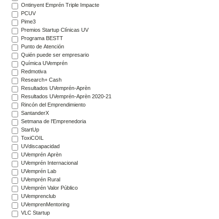
Ontinyent Emprén Triple Impacte
PCUV
Pime3
Premios Startup Clínicas UV
Programa BESTT
Punto de Atención
Quién puede ser empresario
Química UVemprén
Redmotiva
Research+ Cash
Resultados UVemprén-Aprèn
Resultados UVemprén-Aprèn 2020-21
Rincón del Emprendimiento
SantanderX
Setmana de l'Emprenedoria
StartUp
ToxiCOIL
UVdiscapacidad
UVemprén Aprèn
UVemprén Internacional
UVemprén Lab
UVemprén Rural
UVemprén Valor Público
UVemprenclub
UVemprenMentoring
VLC Startup