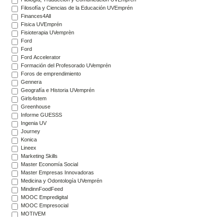
Filosofía y Ciencias de la Educación UVEmprén
Finances4All
Fisica UVEmprén
Fisioterapia UVemprèn
Ford
Ford
Ford Accelerator
Formación del Profesorado UVemprén
Foros de emprendimiento
Gennera
Geografía e Historia UVemprén
Girls4stem
Greenhouse
Informe GUESSS
Ingenia UV
Journey
Konica
Lineex
Marketing Skills
Master Economía Social
Master Empresas Innovadoras
Medicina y Odontología UVemprén
MindinnFoodFeed
MOOC Empredigital
MOOC Empresocial
MOTIVEM