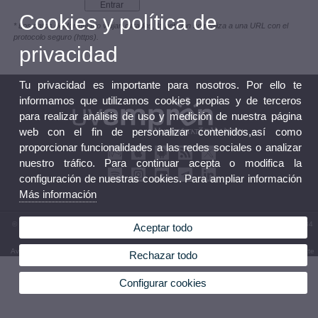
Cookies y política de
* Los datos del formulario viajan cifrados, la petición se realiza a una URL con el
protocolo seguro (https).
privacidad
Tu privacidad es importante para nosotros. Por ello te
informamos que utilizamos cookies propias y de terceros
para realizar análisis de uso y medición de nuestra página
web con el fin de personalizar contenidos,así como
proporcionar funcionalidades a las redes sociales o analizar
nuestro tráfico. Para continuar acepta o modifica la
configuración de nuestras cookies. Para ampliar información
Más información
© 2026 UV. - Calle Albalat dels Tarongers, nº 3 bajo 46021 VALENCIA. Teléfono: 96 398 34
Aceptar todo
72
Aviso legal
|
Accesibilidad
|
Política privacidad
|
Cookies
|
Transparencia
|
Bústia de contacte
Rechazar todo
Configurar cookies