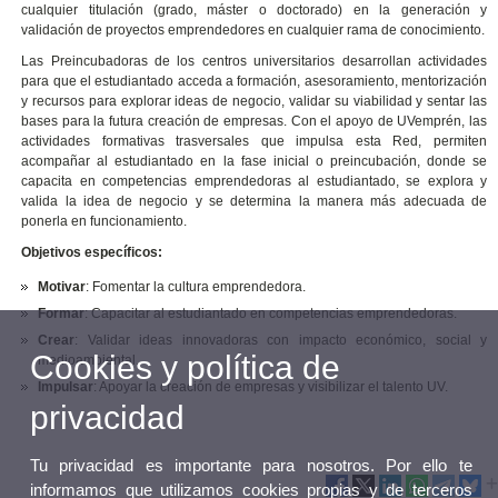
cualquier titulación (grado, máster o doctorado) en la generación y
validación de proyectos emprendedores en cualquier rama de conocimiento.
Las Preincubadoras de los centros universitarios desarrollan actividades
para que el estudiantado acceda a formación, asesoramiento, mentorización
y recursos para explorar ideas de negocio, validar su viabilidad y sentar las
bases para la futura creación de empresas. Con el apoyo de UVemprén, las
actividades formativas trasversales que impulsa esta Red, permiten
acompañar al estudiantado en la fase inicial o preincubación, donde se
capacita en competencias emprendedoras al estudiantado, se explora y
valida la idea de negocio y se determina la manera más adecuada de
ponerla en funcionamiento.
Objetivos específicos:
Motivar
: Fomentar la cultura emprendedora.
Formar
: Capacitar al estudiantado en competencias emprendedoras.
Crear
: Validar ideas innovadoras con impacto económico, social y
Cookies y política de
medioambiental.
Impulsar
: Apoyar la creación de empresas y visibilizar el talento UV.
privacidad
Tu privacidad es importante para nosotros. Por ello te
informamos que utilizamos cookies propias y de terceros