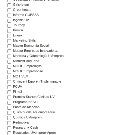
Girls4stem
Greenhouse
Informe GUESSS
Ingenia UV
Journey
Konica
Lineex
Marketing Skills
Master Economía Social
Master Empresas Innovadoras
Medicina y Odontología UVemprén
MindinnFoodFeed
MOOC Empredigital
MOOC Empresocial
MOTIVEM
Ontinyent Emprén Triple Impacte
PCUV
Pime3
Premios Startup Clínicas UV
Programa BESTT
Punto de Atención
Quién puede ser empresario
Química UVemprén
Redmotiva
Research+ Cash
Resultados UVemprén-Aprèn