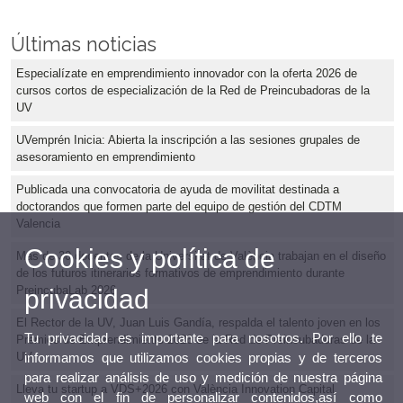
Últimas noticias
Especialízate en emprendimiento innovador con la oferta 2026 de
cursos cortos de especialización de la Red de Preincubadoras de la
UV
UVemprén Inicia: Abierta la inscripción a las sesiones grupales de
asesoramiento en emprendimiento
Publicada una convocatoria de ayuda de movilitat destinada a
doctorandos que formen parte del equipo de gestión del CDTM
Valencia
Cookies y política de
Más de 30 docentes de la Universitat de València trabajan en el diseño
de los futuros itinerarios formativos de emprendimiento durante
PreincubaLab 2026
privacidad
El Rector de la UV, Juan Luis Gandía, respalda el talento joven en los
Tu privacidad es importante para nosotros. Por ello te
Premios de Emprendimiento 2026 de la Red de Preincubadoras de la
informamos que utilizamos cookies propias y de terceros
UV
para realizar análisis de uso y medición de nuestra página
Lleva tu startup a VDS+2026 con València Innovation Capital
web con el fin de personalizar contenidos,así como