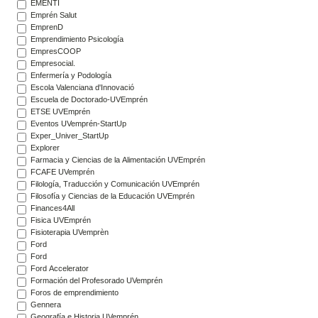
EMENTI
Emprén Salut
EmprenD
Emprendimiento Psicología
EmpresCOOP
Empresocial.
Enfermería y Podología
Escola Valenciana d'Innovació
Escuela de Doctorado-UVEmprén
ETSE UVEmprén
Eventos UVemprén-StartUp
Exper_Univer_StartUp
Explorer
Farmacia y Ciencias de la Alimentación UVEmprén
FCAFE UVemprén
Filología, Traducción y Comunicación UVEmprén
Filosofía y Ciencias de la Educación UVEmprén
Finances4All
Fisica UVEmprén
Fisioterapia UVemprèn
Ford
Ford
Ford Accelerator
Formación del Profesorado UVemprén
Foros de emprendimiento
Gennera
Geografía e Historia UVemprén