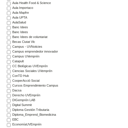
Aula Health Food & Science
Aula Importaco
Aula Mapfre
Aula UPTA
AulaSalud
Banc Idees
Banc Idees
Banc Idees de voluntariat
Becas Ciutat Vlc
Campus - UVNoticies
Campus emprendedor innovador
Campus UVemprén
Catapult
CC Biológicas UVEmprén
Ciencias Sociales UVemprén
ConTD Hub
CooperAcció Social
Cursos Emprendimiento Campus
Dacsa
Derecho UVEmprén
DIGemprén LAB
Digital Summit
Diploma Gestión Tributaria
Diploma_Emprend_Biomedicina
EBC
EconomíaUVEmprén