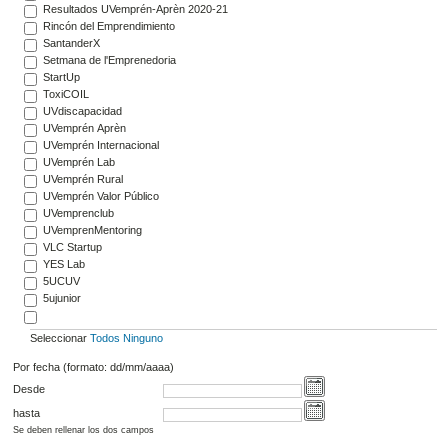
Resultados UVemprén-Aprèn 2020-21
Rincón del Emprendimiento
SantanderX
Setmana de l'Emprenedoria
StartUp
ToxiCOIL
UVdiscapacidad
UVemprén Aprèn
UVemprén Internacional
UVemprén Lab
UVemprén Rural
UVemprén Valor Público
UVemprenclub
UVemprenMentoring
VLC Startup
YES Lab
5UCUV
5ujunior
Seleccionar
Todos
Ninguno
Por fecha (formato: dd/mm/aaaa)
Desde
hasta
Se deben rellenar los dos campos