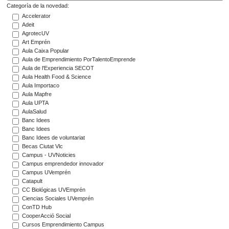
Categoría de la novedad:
Accelerator
Adeit
AgrotecUV
Art Emprén
Aula Caixa Popular
Aula de Emprendimiento PorTalentoEmprende
Aula de l'Experiencia SECOT
Aula Health Food & Science
Aula Importaco
Aula Mapfre
Aula UPTA
AulaSalud
Banc Idees
Banc Idees
Banc Idees de voluntariat
Becas Ciutat Vlc
Campus - UVNoticies
Campus emprendedor innovador
Campus UVemprén
Catapult
CC Biológicas UVEmprén
Ciencias Sociales UVemprén
ConTD Hub
CooperAcció Social
Cursos Emprendimiento Campus