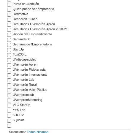
Punto de Atención
Quién puede ser empresario
Redmotiva
Research+ Cash
Resultados UVemprén-Aprèn
Resultados UVemprén-Aprèn 2020-21
Rincón del Emprendimiento
SantanderX
Setmana de l'Emprenedoria
StartUp
ToxiCOIL
UVdiscapacidad
UVemprén Aprèn
UVemprèn Fisioterapia
UVemprén Internacional
UVemprén Lab
UVemprén Rural
UVemprén Valor Público
UVemprenclub
UVemprenMentoring
VLC Startup
YES Lab
5UCUV
5ujunior
Seleccionar
Todos
Ninguno