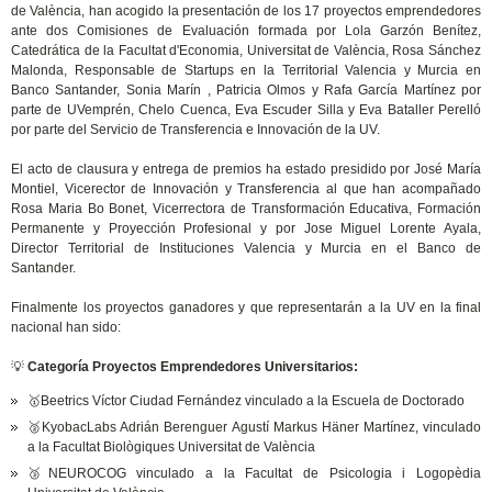
de València, han acogido la presentación de los 17 proyectos emprendedores
ante dos Comisiones de Evaluación formada por Lola Garzón Benítez,
Catedrática de la Facultat d'Economia, Universitat de València, Rosa Sánchez
Malonda, Responsable de Startups en la Territorial Valencia y Murcia en
Banco Santander, Sonia Marín , Patricia Olmos y Rafa García Martínez por
parte de UVemprén, Chelo Cuenca, Eva Escuder Silla y Eva Bataller Perelló
por parte del Servicio de Transferencia e Innovación de la UV.
El acto de clausura y entrega de premios ha estado presidido por José María
Montiel, Vicerector de Innovación y Transferencia al que han acompañado
Rosa Maria Bo Bonet, Vicerrectora de Transformación Educativa, Formación
Permanente y Proyección Profesional y por Jose Miguel Lorente Ayala,
Director Territorial de Instituciones Valencia y Murcia en el Banco de
Santander.
Finalmente los proyectos ganadores y que representarán a la UV en la final
nacional han sido:
💡
Categoría Proyectos Emprendedores Universitarios:
🥇Beetrics Víctor Ciudad Fernández vinculado a la Escuela de Doctorado
🥈KyobacLabs Adrián Berenguer Agustí Markus Häner Martínez, vinculado
a la Facultat Biològiques Universitat de València
🥉NEUROCOG vinculado a la Facultat de Psicologia i Logopèdia