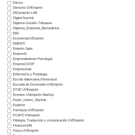
Dacsa
Derecho UVEmprén
DIGemprén LAB
Digital Summit
Diploma Gestión Tributaria
Diploma_Emprend_Biomedicina
EBC
EconomíaUVEmprén
EMENTI
Emprén Salut
EmprenD
Emprendimiento Psicología
EmpresCOOP
Empresocial.
Enfermería y Podología
Escola Valenciana d'Innovació
Escuela de Doctorado-UVEmprén
ETSE UVEmprén
Eventos UVemprén-StartUp
Exper_Univer_StartUp
Explorer
Farmacia UVEmprén
FCAFE UVemprén
Filología, Traducción y comunicación UVEmprén
Finances4All
Fisica UVEmprén