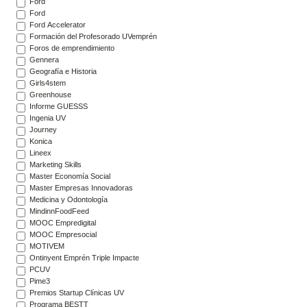
Ford
Ford
Ford Accelerator
Formación del Profesorado UVemprén
Foros de emprendimiento
Gennera
Geografía e Historia
Girls4stem
Greenhouse
Informe GUESSS
Ingenia UV
Journey
Konica
Lineex
Marketing Skills
Master Economía Social
Master Empresas Innovadoras
Medicina y Odontología
MindinnFoodFeed
MOOC Empredigital
MOOC Empresocial
MOTIVEM
Ontinyent Emprén Triple Impacte
PCUV
Pime3
Premios Startup Clínicas UV
Programa BESTT