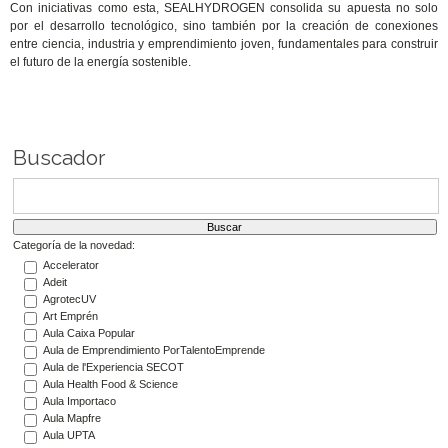
Con iniciativas como esta, SEALHYDROGEN consolida su apuesta no solo
por el desarrollo tecnológico, sino también por la creación de conexiones
entre ciencia, industria y emprendimiento joven, fundamentales para construir
el futuro de la energía sostenible.
Buscador
Categoría de la novedad:
Accelerator
Adeit
AgrotecUV
Art Emprén
Aula Caixa Popular
Aula de Emprendimiento PorTalentoEmprende
Aula de l'Experiencia SECOT
Aula Health Food & Science
Aula Importaco
Aula Mapfre
Aula UPTA