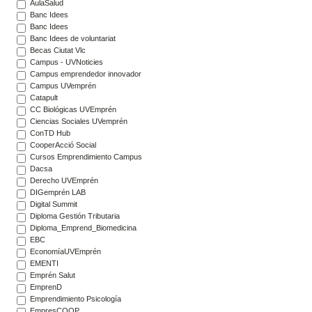
AulaSalud
Banc Idees
Banc Idees
Banc Idees de voluntariat
Becas Ciutat Vlc
Campus - UVNoticies
Campus emprendedor innovador
Campus UVemprén
Catapult
CC Biológicas UVEmprén
Ciencias Sociales UVemprén
ConTD Hub
CooperAcció Social
Cursos Emprendimiento Campus
Dacsa
Derecho UVEmprén
DIGemprén LAB
Digital Summit
Diploma Gestión Tributaria
Diploma_Emprend_Biomedicina
EBC
EconomíaUVEmprén
EMENTI
Emprén Salut
EmprenD
Emprendimiento Psicología
EmpresCOOP