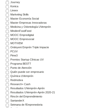
Journey
Konica
Lineex
Marketing Skills
Master Economía Social
Master Empresas Innovadoras
Medicina y Odontología UVemprén
MindinnFoodFeed
MOOC Empredigital
MOOC Empresocial
MOTIVEM
Ontinyent Emprén Triple Impacte
PCUV
Pime3
Premios Startup Clínicas UV
Programa BESTT
Punto de Atención
Quién puede ser empresario
Química UVemprén
Redmotiva
Research+ Cash
Resultados UVemprén-Aprèn
Resultados UVemprén-Aprèn 2020-21
Rincón del Emprendimiento
SantanderX
Setmana de l'Emprenedoria