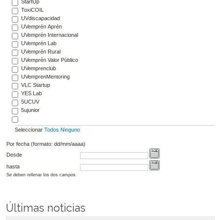
StartUp
ToxiCOIL
UVdiscapacidad
UVemprén Aprèn
UVemprén Internacional
UVemprén Lab
UVemprén Rural
UVemprén Valor Público
UVemprenclub
UVemprenMentoring
VLC Startup
YES Lab
5UCUV
5ujunior
Seleccionar
Todos
Ninguno
Por fecha (formato: dd/mm/aaaa)
Desde
hasta
Se deben rellenar los dos campos
Últimas noticias