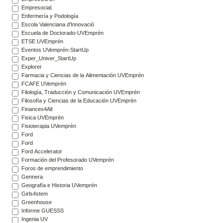
Empresocial.
Enfermería y Podología
Escola Valenciana d'Innovació
Escuela de Doctorado-UVEmprén
ETSE UVEmprén
Eventos UVemprén-StartUp
Exper_Univer_StartUp
Explorer
Farmacia y Ciencias de la Alimentación UVEmprén
FCAFE UVemprén
Filología, Traducción y Comunicación UVEmprén
Filosofía y Ciencias de la Educación UVEmprén
Finances4All
Fisica UVEmprén
Fisioterapia UVemprèn
Ford
Ford
Ford Accelerator
Formación del Profesorado UVemprén
Foros de emprendimiento
Gennera
Geografía e Historia UVemprén
Girls4stem
Greenhouse
Informe GUESSS
Ingenia UV