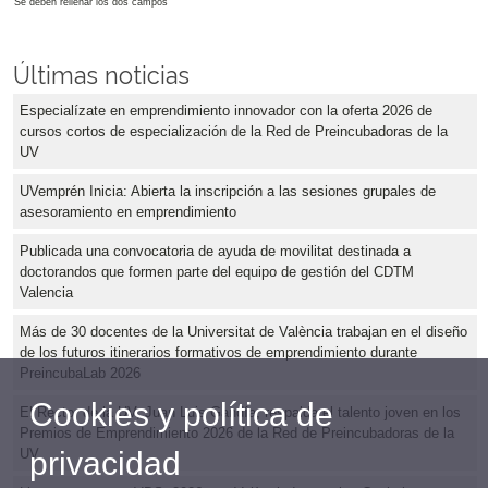
Se deben rellenar los dos campos
Últimas noticias
Especialízate en emprendimiento innovador con la oferta 2026 de
cursos cortos de especialización de la Red de Preincubadoras de la
UV
UVemprén Inicia: Abierta la inscripción a las sesiones grupales de
asesoramiento en emprendimiento
Publicada una convocatoria de ayuda de movilitat destinada a
doctorandos que formen parte del equipo de gestión del CDTM
Valencia
Más de 30 docentes de la Universitat de València trabajan en el diseño
de los futuros itinerarios formativos de emprendimiento durante
PreincubaLab 2026
Cookies y política de
El Rector de la UV, Juan Luis Gandía, respalda el talento joven en los
Premios de Emprendimiento 2026 de la Red de Preincubadoras de la
privacidad
UV