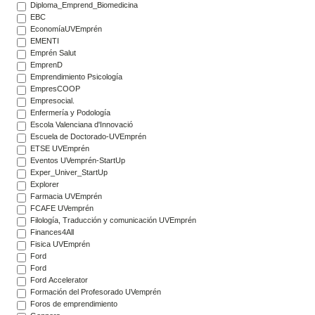
Diploma_Emprend_Biomedicina
EBC
EconomíaUVEmprén
EMENTI
Emprén Salut
EmprenD
Emprendimiento Psicología
EmpresCOOP
Empresocial.
Enfermería y Podología
Escola Valenciana d'Innovació
Escuela de Doctorado-UVEmprén
ETSE UVEmprén
Eventos UVemprén-StartUp
Exper_Univer_StartUp
Explorer
Farmacia UVEmprén
FCAFE UVemprén
Filología, Traducción y comunicación UVEmprén
Finances4All
Fisica UVEmprén
Ford
Ford
Ford Accelerator
Formación del Profesorado UVemprén
Foros de emprendimiento