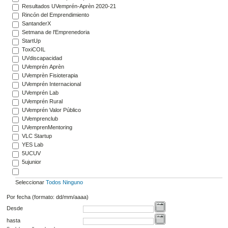
Resultados UVemprén-Aprèn 2020-21
Rincón del Emprendimiento
SantanderX
Setmana de l'Emprenedoria
StartUp
ToxiCOIL
UVdiscapacidad
UVemprén Aprèn
UVemprèn Fisioterapia
UVemprén Internacional
UVemprén Lab
UVemprén Rural
UVemprén Valor Público
UVemprenclub
UVemprenMentoring
VLC Startup
YES Lab
5UCUV
5ujunior
Seleccionar
Todos
Ninguno
Por fecha (formato: dd/mm/aaaa)
Desde
hasta