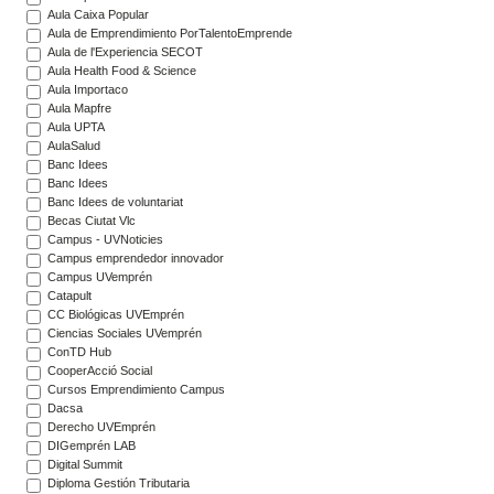
Aula Caixa Popular
Aula de Emprendimiento PorTalentoEmprende
Aula de l'Experiencia SECOT
Aula Health Food & Science
Aula Importaco
Aula Mapfre
Aula UPTA
AulaSalud
Banc Idees
Banc Idees
Banc Idees de voluntariat
Becas Ciutat Vlc
Campus - UVNoticies
Campus emprendedor innovador
Campus UVemprén
Catapult
CC Biológicas UVEmprén
Ciencias Sociales UVemprén
ConTD Hub
CooperAcció Social
Cursos Emprendimiento Campus
Dacsa
Derecho UVEmprén
DIGemprén LAB
Digital Summit
Diploma Gestión Tributaria