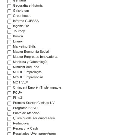
Gennera
Geografía e Historia
Girls4stem
Greenhouse
Informe GUESSS
Ingenia UV
Journey
Konica
Lineex
Marketing Skills
Master Economía Social
Master Empresas Innovadoras
Medicina y Odontología
MindinnFoodFeed
MOOC Empredigital
MOOC Empresocial
MOTIVEM
Ontinyent Emprén Triple Impacte
PCUV
Pime3
Premios Startup Clínicas UV
Programa BESTT
Punto de Atención
Quién puede ser empresario
Redmotiva
Research+ Cash
Resultados UVemprén-Aprèn