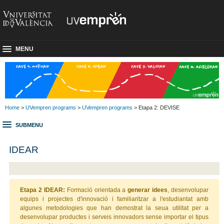
MENU
Home
>
UVempren programs
>
UVempren programs
> Etapa 2: DEVISE
SUBMENU
IDEAR
Etapa 2 IDEAR:
Formació orientada a
generar idees
, desenvolupar
equips i projectes d'innovació i familiaritzar a l'estudiantat amb
algunes metodologies que han demostrat la seua utilitat per a
desenvolupar productes i serveis innovadors sense importar el tipus