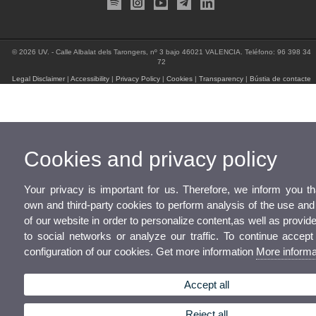
© 2026 UV. - Calle Albalat dels Tarongers, nº 3 bajo 46021 VALENCIA. Teléfono: 96 398 34
72
Legal Disclaimer
|
Accessibility
|
Privacy Policy
|
Cookies
|
Transparency
|
Bústia de contacte
Cookies and privacy policy
Your privacy is important for us. Therefore, we inform you t
own and third-party cookies to perform analysis of the use a
of our website in order to personalize content,as well as provide 
to social networks or analyze our traffic. To continue accept
configuration of our cookies. Get more information
More informa
Accept all
Reject all