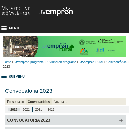
MENU
Home
>
UVempren programs
>
UVempren programs
>
UVemprén Rural
>
Convocatòries
2023
SUBMENU
Convocatòria 2023
Presentació
Convocatòries
Novetats
2023
2022
2021
2021
CONVOCATÒRIA 2023