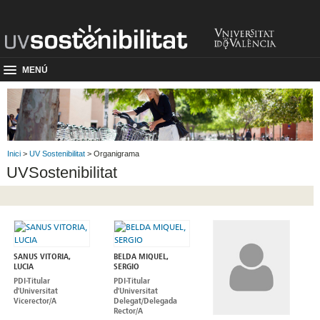
MENÚ
Inici
>
UV Sostenibilitat
> Organigrama
UVSostenibilitat
SANUS VITORIA,
BELDA MIQUEL,
LUCIA
SERGIO
PDI-Titular
PDI-Titular
d'Universitat
d'Universitat
Vicerector/A
Delegat/Delegada
Rector/A