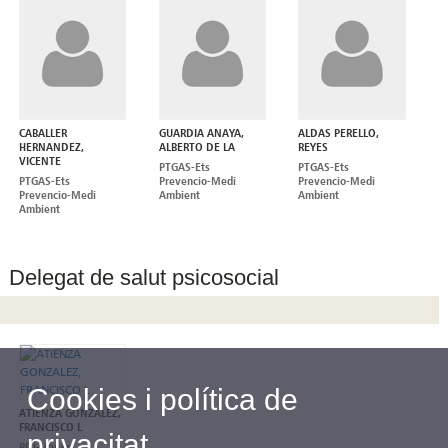
CABALLER
GUARDIA ANAYA,
ALDAS PERELLO,
HERNANDEZ,
ALBERTO DE LA
REYES
VICENTE
PTGAS-Ets
PTGAS-Ets
PTGAS-Ets
Prevencio-Medi
Prevencio-Medi
Prevencio-Medi
Ambient
Ambient
Ambient
Delegat de salut psicosocial
Cookies i política de
ATIENZA GONZALEZ,
FRANCISCO L
privacitat
PDI-Titular