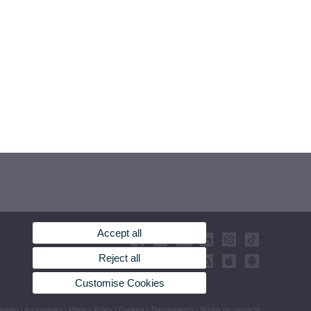
Accept all
Reject all
Customise Cookies
laimer
|
Accessibility
|
Privacy Policy
|
Cookies
|
Transparency
|
Bústia de contacte