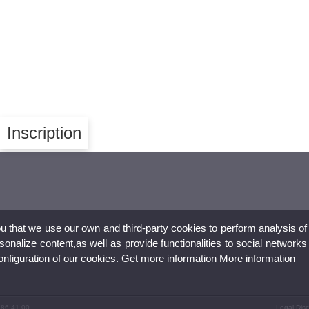
Inscription
ou that we use our own and third-party cookies to perform analysis of
nalize content,as well as provide functionalities to social networks
configuration of our cookies. Get more information
More information
 86 41 00
Legal Disc