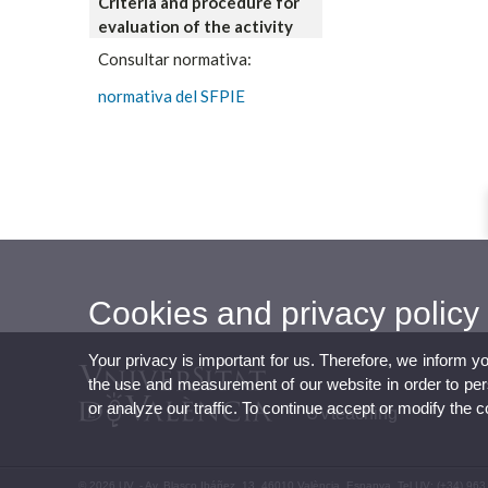
Criteria and procedure for
evaluation of the activity
Consultar normativa:
normativa del SFPIE
Cookies and privacy policy
Your privacy is important for us. Therefore, we inform y
the use and measurement of our website in order to perso
or analyze our traffic. To continue accept or modify the 
UVteaching
© 2026 UV. - Av. Blasco Ibáñez, 13. 46010 València. Espanya. Tel UV: (+34) 963