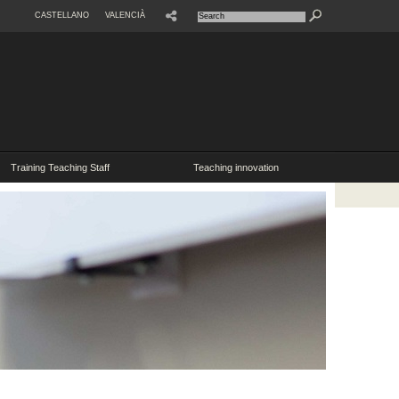
CASTELLANO
VALENCIÀ
SHARE
Training Teaching Staff
Teaching innovation