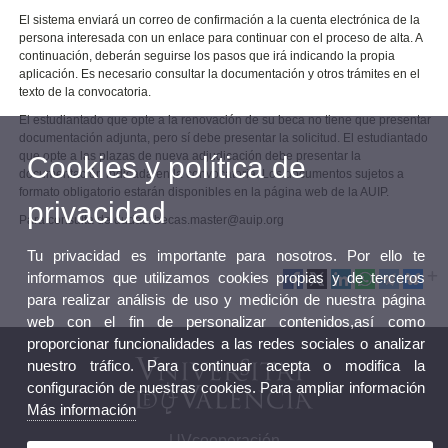
El sistema enviará un correo de confirmación a la cuenta electrónica de la
persona interesada con un enlace para continuar con el proceso de alta. A
continuación, deberán seguirse los pasos que irá indicando la propia
aplicación. Es necesario consultar la documentación y otros trámites en el
texto de la convocatoria.
El estudiantado que opte a la renovación de su beca no tiene que presentar
documentación adjunta, pero sí debe presentar la solicitud. El estudiantado
que opte a las plazas de nueva adjudicación debe presentar la
Cookies y política de
documentación indicada en la convocatoria. Los documentos sujetos a
formato obligatorio estarán disponibles en la página web de la AUIP.
privacidad
Para consulta de dudas: becas.master@auip.org
Tu privacidad es importante para nosotros. Por ello te
informamos que utilizamos cookies propias y de terceros
para realizar análisis de uso y medición de nuestra página
web con el fin de personalizar contenidos,así como
proporcionar funcionalidades a las redes sociales o analizar
nuestro tráfico. Para continuar acepta o modifica la
configuración de nuestras cookies. Para ampliar información
Más información
UVcooperación