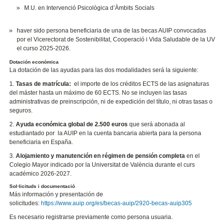
M.U. en Intervenció Psicològica d’Àmbits Socials
haver sido persona beneficiaria de una de las becas AUIP convocadas
por el Vicerectorat de Sostenibilitat, Cooperació i Vida Saludable de la UV
el curso 2025-2026.
Dotación económica
La dotación de las ayudas para las dos modalidades será la siguiente:
1.
Tasas de matrícula:
el
importe de los créditos ECTS de las asignaturas
del máster hasta un máximo de 60 ECTS. No se incluyen las tasas
administrativas de preinscripción, ni de expedición del título, ni otras tasas o
seguros.
2.
Ayuda económica global de 2.500 euros
que será abonada al
estudiantado por
la AUIP en la cuenta bancaria abierta para la persona
beneficiaria en España.
3.
Alojamiento y manutención en régimen de pensión completa
en el
Colegio Mayor indicado por la Universitat de València durante el curs
académico 2026-2027.
Sol·licituds i documentació
Más información y presentación de
solicitudes:
https://www.auip.org/es/becas-auip/2920-becas-auip305
Es necesario registrarse previamente como persona usuaria.