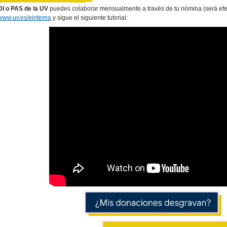
I o PAS de la UV
puedes colaborar mensualmente a través de tu nómina (será efec
www.uv.es/einterna
y sigue el siguiente tutorial: