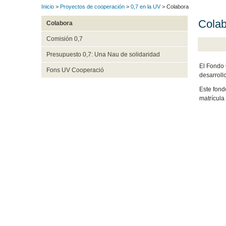
Inicio
>
Proyectos de cooperación
>
0,7 en la UV
> Colabora
Colab
Colabora
Comisión 0,7
Presupuesto 0,7: Una Nau de solidaridad
El Fondo 
Fons UV Cooperació
desarrollo
Este fond
matrícula