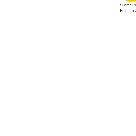
Si eres
PD
Entra en